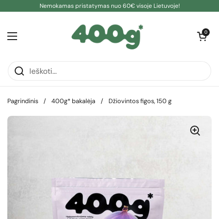
Pereiti prie turinio
Nemokamas pristatymas nuo 60€ visoje Lietuvoje!
Atidaryti kre
0
Atidaryti meniu
Pagrindinis
/
400g* bakalėja
/
Džiovintos figos, 150 g