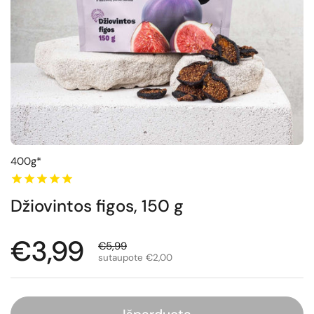
400g*
Džiovintos figos, 150 g
Normali kaina
€3,99
Išpardavimo kaina
€5,99
sutaupote €2,00