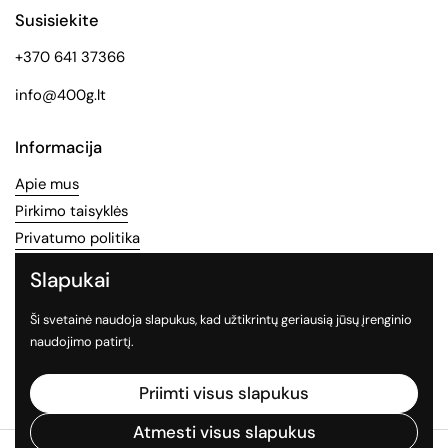
Susisiekite
+370 641 37366
info@400g.lt
Informacija
Apie mus
Pirkimo taisyklės
Privatumo politika
Slapukai
Socialinės medijos
Ši svetainė naudoja slapukus, kad užtikrintų geriausią jūsų įrenginio
Sekite mus socialiniuose tinkluose
naudojimo patirtį.
Facebook
Instagram
TikTok
Priimti visus slapukus
Atmesti visus slapukus