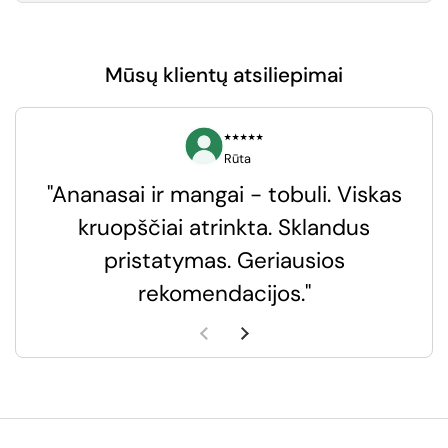
Mūsų klientų atsiliepimai
⭑⭑⭑⭑⭑
Rūta
"Ananasai ir mangai - tobuli. Viskas
kruopščiai atrinkta. Sklandus
pristatymas. Geriausios
k
rekomendacijos."
k
Ankstesnė skaidrė
Kita skaidrė