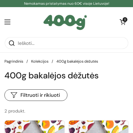
Pereiti prie turinio
Nemokamas pristatymas nuo 60€ visoje Lietuvoje!
Atidaryti kre
0
Atidaryti meniu
Pagrindinis
/
Kolekcijos
/
400g bakalėjos dėžutės
400g bakalėjos dėžutės
Filtruoti ir rikiuoti
2 produkt.