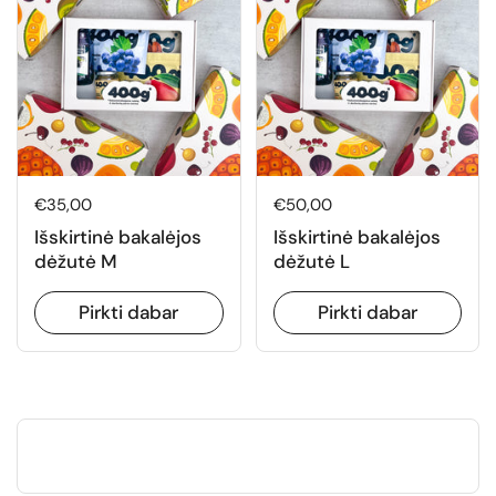
Normali kaina
€35,00
Normali kaina
€50,00
Išskirtinė bakalėjos
Išskirtinė bakalėjos
dėžutė M
dėžutė L
Pirkti dabar
Pirkti dabar