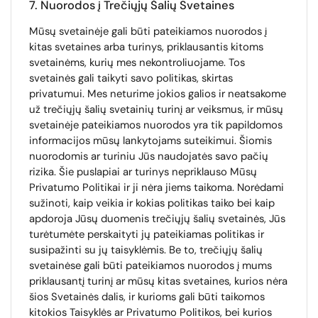
7. Nuorodos į Trečiųjų Šalių Svetaines
Mūsų svetainėje gali būti pateikiamos nuorodos į
kitas svetaines arba turinys, priklausantis kitoms
svetainėms, kurių mes nekontroliuojame. Tos
svetainės gali taikyti savo politikas, skirtas
privatumui. Mes neturime jokios galios ir neatsakome
už trečiųjų šalių svetainių turinį ar veiksmus, ir mūsų
svetainėje pateikiamos nuorodos yra tik papildomos
informacijos mūsų lankytojams suteikimui. Šiomis
nuorodomis ar turiniu Jūs naudojatės savo pačių
rizika. Šie puslapiai ar turinys nepriklauso Mūsų
Privatumo Politikai ir ji nėra jiems taikoma. Norėdami
sužinoti, kaip veikia ir kokias politikas taiko bei kaip
apdoroja Jūsų duomenis trečiųjų šalių svetainės, Jūs
turėtumėte perskaityti jų pateikiamas politikas ir
susipažinti su jų taisyklėmis. Be to, trečiųjų šalių
svetainėse gali būti pateikiamos nuorodos į mums
priklausantį turinį ar mūsų kitas svetaines, kurios nėra
šios Svetainės dalis, ir kurioms gali būti taikomos
kitokios Taisyklės ar Privatumo Politikos, bei kurios