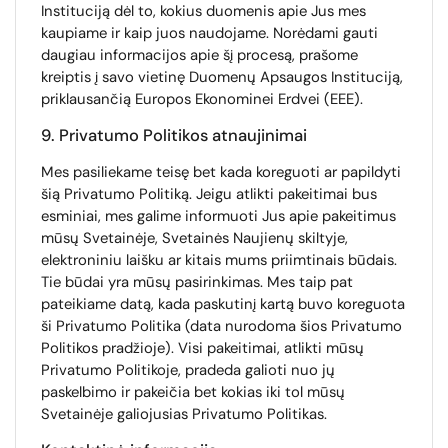
Instituciją dėl to, kokius duomenis apie Jus mes
kaupiame ir kaip juos naudojame. Norėdami gauti
daugiau informacijos apie šį procesą, prašome
kreiptis į savo vietinę Duomenų Apsaugos Instituciją,
priklausančią Europos Ekonominei Erdvei (EEE).
9. Privatumo Politikos atnaujinimai
Mes pasiliekame teisę bet kada koreguoti ar papildyti
šią Privatumo Politiką. Jeigu atlikti pakeitimai bus
esminiai, mes galime informuoti Jus apie pakeitimus
mūsų Svetainėje, Svetainės Naujienų skiltyje,
elektroniniu laišku ar kitais mums priimtinais būdais.
Tie būdai yra mūsų pasirinkimas. Mes taip pat
pateikiame datą, kada paskutinį kartą buvo koreguota
ši Privatumo Politika (data nurodoma šios Privatumo
Politikos pradžioje). Visi pakeitimai, atlikti mūsų
Privatumo Politikoje, pradeda galioti nuo jų
paskelbimo ir pakeičia bet kokias iki tol mūsų
Svetainėje galiojusias Privatumo Politikas.