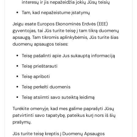
interesų ir jis nepažeidžia jokių Jūsų teisių
Tam, kad nepažeistume įstatymų
Jeigu esate Europos Ekonominės Erdvės (EEE)
gyventojas, tai Jūs turite teisę į tam tikrą duomenų
apsaugą. Tam tikromis aplinkybėmis, Jūs turite šias
duomenų apsaugos teises:
Teisę pašalinti apie Jus sukauptą informaciją
Teisę prieštarauti
Teisę apriboti
Teisę perkelti duomenis
Teisę atsiimti savo suteiktą leidimą
Turėkite omenyje, kad mes galime paprašyti Jūsų
patvirtinti savo tapatybę, pateikus kurį nors iš šių
prašymų.
Jūs turite teisę kreptis į Duomenų Apsaugos