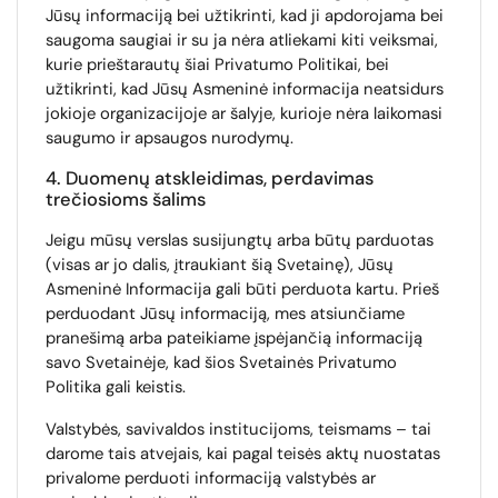
Jūsų informaciją bei užtikrinti, kad ji apdorojama bei
saugoma saugiai ir su ja nėra atliekami kiti veiksmai,
kurie prieštarautų šiai Privatumo Politikai, bei
užtikrinti, kad Jūsų Asmeninė informacija neatsidurs
jokioje organizacijoje ar šalyje, kurioje nėra laikomasi
saugumo ir apsaugos nurodymų.
4. Duomenų atskleidimas, perdavimas
trečiosioms šalims
Jeigu mūsų verslas susijungtų arba būtų parduotas
(visas ar jo dalis, įtraukiant šią Svetainę), Jūsų
Asmeninė Informacija gali būti perduota kartu. Prieš
perduodant Jūsų informaciją, mes atsiunčiame
pranešimą arba pateikiame įspėjančią informaciją
savo Svetainėje, kad šios Svetainės Privatumo
Politika gali keistis.
Valstybės, savivaldos institucijoms, teismams – tai
darome tais atvejais, kai pagal teisės aktų nuostatas
privalome perduoti informaciją valstybės ar