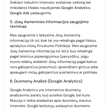
Siekiant tobulinti interneto svetainės veikimą bei
rinkodaros tikslais naudojamės
Google Analytics,
Google Ads
paslaugomis.
5. Jūsų Asmeninės Informacijos saugojimo
terminas
Mes saugosime ir laikysime Jūsų Asmeninę
informaciją tik tol, kiek tai yra reikalinga pagal tikslus,
aprašytus mūsų Privatumo Politikoje. Mes saugosime
Jūsų Asmeninę informaciją tol, kol ji bus reikalinga
pagal teisinius įsipareigojimus (pavyzdžiui, jeigu
mums reikėtų atskleisti Jūsų informaciją pagal kokius
nors galiojančius įstatymus), sprendžiant ginčus arba
apsaugant mūsų galiojančius susitarimus ar politikas.
6. Duomenų Analizė (Google Analytics)
Google Analytics yra internetinis duomenų
analizavimo įrankis, kurį suteikia Google, bei kuris
fiksuoja ir teikia ataskaitas apie duomenų srautus
internete. Google lankytojų sukauptus duomenis