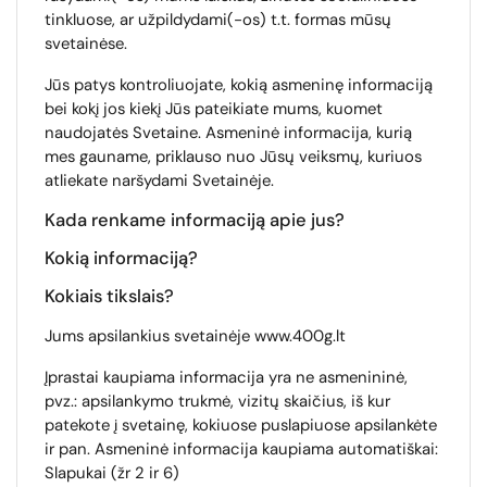
tinkluose, ar užpildydami(-os) t.t. formas mūsų
svetainėse.
Jūs patys kontroliuojate, kokią asmeninę informaciją
bei kokį jos kiekį Jūs pateikiate mums, kuomet
naudojatės Svetaine. Asmeninė informacija, kurią
mes gauname, priklauso nuo Jūsų veiksmų, kuriuos
atliekate naršydami Svetainėje.
Kada renkame informaciją apie jus?
Kokią informaciją?
Kokiais tikslais?
Jums apsilankius svetainėje www.400g.lt
Įprastai kaupiama informacija yra ne asmenininė,
pvz.: apsilankymo trukmė, vizitų skaičius, iš kur
patekote į svetainę, kokiuose puslapiuose apsilankėte
ir pan. Asmeninė informacija kaupiama automatiškai:
Slapukai (žr 2 ir 6)