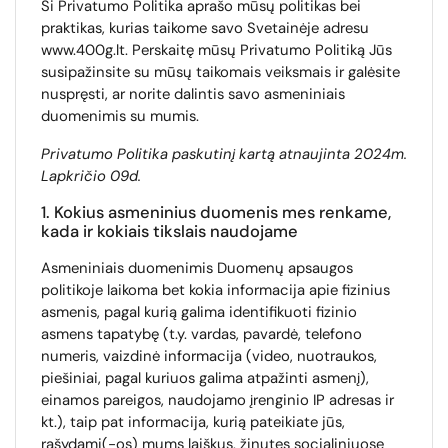
Ši Privatumo Politika aprašo mūsų politikas bei
praktikas, kurias taikome savo Svetainėje adresu
www.400g.lt. Perskaitę mūsų Privatumo Politiką Jūs
susipažinsite su mūsų taikomais veiksmais ir galėsite
nuspręsti, ar norite dalintis savo asmeniniais
duomenimis su mumis.
Privatumo Politika paskutinį kartą atnaujinta 2024m.
Lapkričio 09d.
1. Kokius asmeninius duomenis mes renkame,
kada ir kokiais tikslais naudojame
Asmeniniais duomenimis Duomenų apsaugos
politikoje laikoma bet kokia informacija apie fizinius
asmenis, pagal kurią galima identifikuoti fizinio
asmens tapatybę (t.y. vardas, pavardė, telefono
numeris, vaizdinė informacija (video, nuotraukos,
piešiniai, pagal kuriuos galima atpažinti asmenį),
einamos pareigos, naudojamo įrenginio IP adresas ir
kt.), taip pat informacija, kurią pateikiate jūs,
rašydami(-os) mums laiškus, žinutes socialiniuose