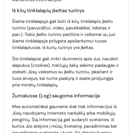
Iš kitų tinklalapių įkeltas turinys
Šiame tinklalapyje gali būti iš kitų tinklalapio įkelto
turinio (pavyzdžiui, video, paveikslėliai, tekstas ir
pan.). Tokio įkelto turinio peržiūra ir veiksmai su juo
šiame tinklalapyje prilygsta apsilankymui tuose
tinklalapiuose, iš kurių turinys yra įkeltas.
Šie tinklalapiai gali rinkti duomenis apie Jus, naudoti
slapukus (cookies), trečiųjų šalių sekimo paslaugas ir
stebėti Jūsų veiksmus su įkeltu turiniu, įskaitant ir
tuos atvejus, kai turite paskyrą ir esate prisijungęs
prie minėtų tinklalapių.
Žurnaluose (Log) saugoma informacija
Mes automatiškai gauname šiek tiek informacijos iš
Jūsų naudojamų interneto naršyklių arba mobiliųjų
įrenginių. Šią informaciją gali sudaryti svetainės, iš
kurios Jūs atėjote į mūsų Svetainę, pavadinimas bei
pavadinimas svetainės, į kurią Jūs išėjote iš mūsų