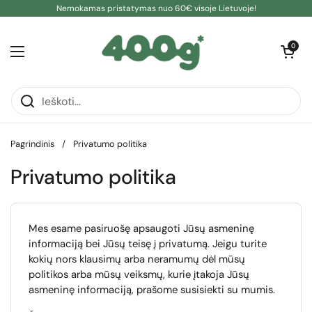
Pereiti prie turinio
Nemokamas pristatymas nuo 60€ visoje Lietuvoje!
Atidaryti kre
0
Atidaryti meniu
Pagrindinis
/
Privatumo politika
Privatumo politika
Mes esame pasiruošę apsaugoti Jūsų asmeninę
informaciją bei Jūsų teisę į privatumą. Jeigu turite
kokių nors klausimų arba neramumų dėl mūsų
politikos arba mūsų veiksmų, kurie įtakoja Jūsų
asmeninę informaciją, prašome susisiekti su mumis.