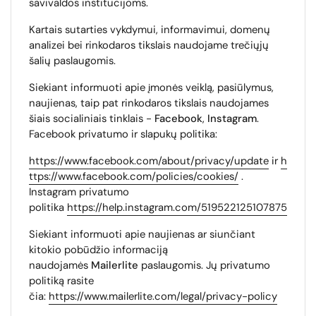
savivaldos institucijoms.
Kartais sutarties vykdymui, informavimui, domenų
analizei bei rinkodaros tikslais naudojame trečiųjų
šalių paslaugomis.
Siekiant informuoti apie įmonės veiklą, pasiūlymus,
naujienas, taip pat rinkodaros tikslais naudojames
šiais socialiniais tinklais -
Facebook
,
Instagram
.
Facebook privatumo ir slapukų politika:
https://www.facebook.com/about/privacy/update
ir
h
ttps://www.facebook.com/policies/cookies/
.
Instagram privatumo
politika
https://help.instagram.com/519522125107875
Siekiant informuoti apie naujienas ar siunčiant
kitokio pobūdžio informaciją
naudojamės
Mailerlite
paslaugomis. Jų privatumo
politiką rasite
čia:
https://www.mailerlite.com/legal/privacy-policy