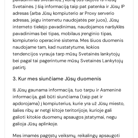
Svetainės. Į šią informaciją taip pat patenka ir Jūsų IP
adresas (arba Jūsų kompiuterio ar Proxy serverio
adresas, jeigu internetu naudojatės per juos), Jūsų
interneto tiekėjo pavadinimas, naudojamos naršyklės
pavadinimas bei tipas, mobilaus įrenginio tipas,
kompiuterio operacinė sistema. Mes šiuos duomenis
naudojame tam, kad nustatytume, kokios
tendencijos vyrauja tarp mūsų Svetainės lankytojų
bei pagal tai pagerintume mūsų Svetainės Lankytojų
patirtį.
3. Kur mes siunčiame Jūsų duomenis
Iš Jūsų gaunama informacija, tuo tarpu ir Asmeninė
informacija, gali būti siunčiama (taip pat ir
apdorojama) į kompiuterius, kurie yra už Jūsų miesto,
šalies ribų ar netgi kitoje teritorijoje, kurioje gali
galioti kitokie duomenų apsaugos įstatymai, negu
galioja Jūsų aplinkoje.
Mes imamės pagrįstų veiksmų, reikalingų apsaugoti