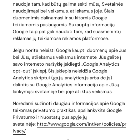
naudoja tam, kad būtų galima sekti mūsų Svetainės
naudojimąsi bei veiksmus, atliekamus joje. Šiais
duomenimis dalinamasi ir su kitomis Google
teikiamomis paslaugomis. Sukauptą informaciją
Google taip pat gali naudoti tam, kad suasmenintų
reklamas jų teikiamose reklamos platformose.
Jeigu norite neleisti Google kaupti duomenų apie Jus
bei Jūsų atliekamus veiksmus internete, Jūs galite į
savo interneto naršyklę įsidiegti „Google Analytics
opt-out“ įskiepį. Šis įskiepis neleidžia Google
Analytics skriptui (ga.js, analytics.js arba dc.js)
dalintis su Google Analytics informacija apie Jūsų
lankymąsi svetainėje bei joje atliktus veiksmus.
Norėdami sužinoti daugiau informacijos apie Google
taikomas privatumo praktikas, apsilankykite Google
Privatumo ir Nuostatų puslapyje jų
svetainėje:
http://www.google.com/intl/en/policies/pr
ivacy/