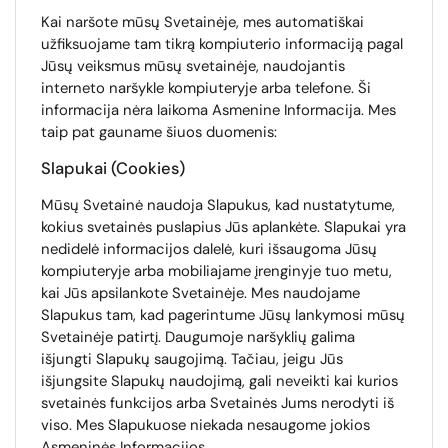
Kai naršote mūsų Svetainėje, mes automatiškai
užfiksuojame tam tikrą kompiuterio informaciją pagal
Jūsų veiksmus mūsų svetainėje, naudojantis
interneto naršykle kompiuteryje arba telefone. Ši
informacija nėra laikoma Asmenine Informacija. Mes
taip pat gauname šiuos duomenis:
Slapukai (Cookies)
Mūsų Svetainė naudoja Slapukus, kad nustatytume,
kokius svetainės puslapius Jūs aplankėte. Slapukai yra
nedidelė informacijos dalelė, kuri išsaugoma Jūsų
kompiuteryje arba mobiliajame įrenginyje tuo metu,
kai Jūs apsilankote Svetainėje. Mes naudojame
Slapukus tam, kad pagerintume Jūsų lankymosi mūsų
Svetainėje patirtį. Daugumoje naršyklių galima
išjungti Slapukų saugojimą. Tačiau, jeigu Jūs
išjungsite Slapukų naudojimą, gali neveikti kai kurios
svetainės funkcijos arba Svetainės Jums nerodyti iš
viso. Mes Slapukuose niekada nesaugome jokios
Asmeninės Informacijos.