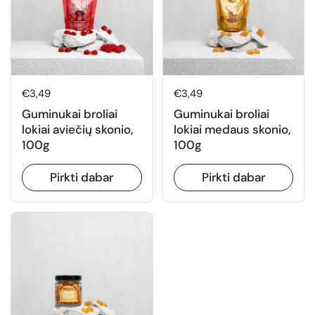
Normali kaina
€3,49
Normali kaina
€3,49
Guminukai broliai
Guminukai broliai
lokiai aviečių skonio,
lokiai medaus skonio,
100g
100g
Pirkti dabar
Pirkti dabar