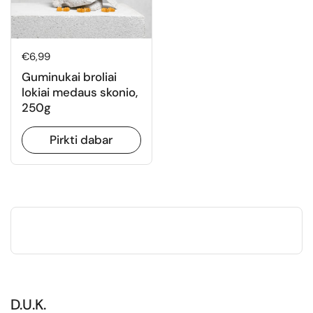
Normali kaina
€6,99
Guminukai broliai
lokiai medaus skonio,
250g
Pirkti dabar
D.U.K.