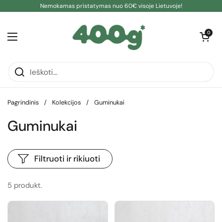
Pereiti prie turinio
Nemokamas pristatymas nuo 60€ visoje Lietuvoje!
Atidaryti kre
0
Atidaryti meniu
Pagrindinis
/
Kolekcijos
/
Guminukai
Guminukai
Filtruoti ir rikiuoti
5 produkt.