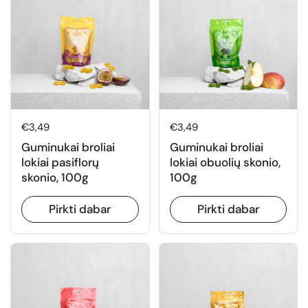
Normali kaina
€3,49
Normali kaina
€3,49
Guminukai broliai
Guminukai broliai
lokiai pasiflorų
lokiai obuolių skonio,
skonio, 100g
100g
Pirkti dabar
Pirkti dabar