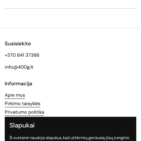
Susisiekite
+370 641 37366
info@400g.lt
Informacija
Apie mus
Pirkimo taisyklės
Privatumo politika
Slapukai
Socialinės medijos
Ši svetainė naudoja slapukus, kad užtikrintų geriausią jūsų įrenginio