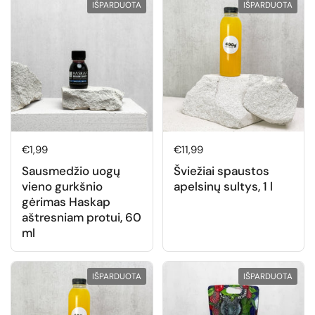
IŠPARDUOTA
IŠPARDUOTA
Normali kaina
€1,99
Normali kaina
€11,99
Sausmedžio uogų
Šviežiai spaustos
vieno gurkšnio
apelsinų sultys, 1 l
gėrimas Haskap
aštresniam protui, 60
ml
IŠPARDUOTA
IŠPARDUOTA