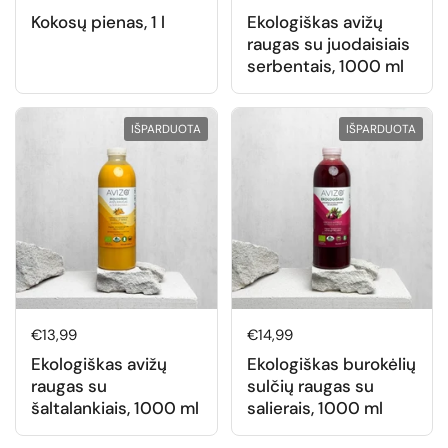
Kokosų pienas, 1 l
Ekologiškas avižų
raugas su juodaisiais
serbentais, 1000 ml
IŠPARDUOTA
IŠPARDUOTA
Normali kaina
€13,99
Normali kaina
€14,99
Ekologiškas avižų
Ekologiškas burokėlių
raugas su
sulčių raugas su
šaltalankiais, 1000 ml
salierais, 1000 ml