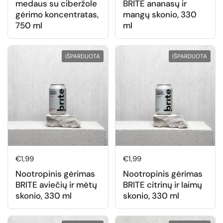
medaus su ciberžole
BRITE ananasų ir
gėrimo koncentratas,
mangų skonio, 330
750 ml
ml
IŠPARDUOTA
IŠPARDUOTA
Normali kaina
€1,99
Normali kaina
€1,99
Nootropinis gėrimas
Nootropinis gėrimas
BRITE aviečių ir mėtų
BRITE citrinų ir laimų
skonio, 330 ml
skonio, 330 ml