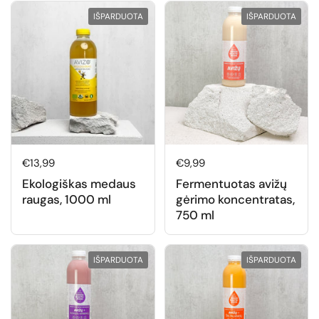
IŠPARDUOTA
IŠPARDUOTA
Normali kaina
€13,99
Normali kaina
€9,99
Ekologiškas medaus
Fermentuotas avižų
raugas, 1000 ml
gėrimo koncentratas,
750 ml
IŠPARDUOTA
IŠPARDUOTA