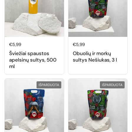
Normali kaina
€5,99
Normali kaina
€5,99
Šviežiai spaustos
Obuolių ir morkų
apelsinų sultys, 500
sultys Nešiukas, 3 l
ml
IŠPARDUOTA
IŠPARDUOTA