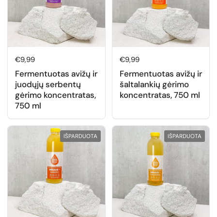
Normali kaina
€9,99
Normali kaina
€9,99
Fermentuotas avižų ir
Fermentuotas avižų ir
juodųjų serbentų
šaltalankių gėrimo
gėrimo koncentratas,
koncentratas, 750 ml
750 ml
IŠPARDUOTA
IŠPARDUOTA