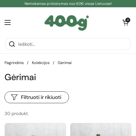
Pereiti prie turinio
Nemokamas pristatymas nuo 60€ visoje Lietuvoje!
Atidaryti kre
0
Atidaryti meniu
Pagrindinis
/
Kolekcijos
/
Gėrimai
Gėrimai
Filtruoti ir rikiuoti
30 produkt.