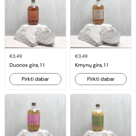
Normali kaina
€3,49
Normali kaina
€3,49
Duonos gira, 1 l
Kmynų gira, 1 l
Pirkti dabar
Pirkti dabar