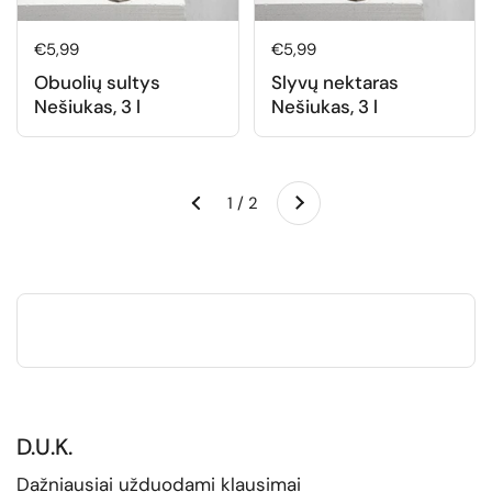
Normali kaina
€5,99
Normali kaina
€5,99
Obuolių sultys
Slyvų nektaras
Nešiukas, 3 l
Nešiukas, 3 l
Kitas
1 / 2
Ankstesnis
D.U.K.
Dažniausiai užduodami klausimai