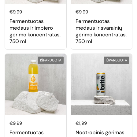
Normali kaina
€9,99
Normali kaina
€9,99
Fermentuotas
Fermentuotas
medaus ir imbiero
medaus ir svarainių
gėrimo koncentratas,
gėrimo koncentratas,
750 ml
750 ml
IŠPARDUOTA
IŠPARDUOTA
Normali kaina
€9,99
Normali kaina
€1,99
Fermentuotas
Nootropinis gėrimas