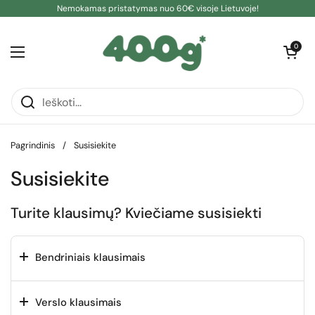
Pereiti prie turinio
Nemokamas pristatymas nuo 60€ visoje Lietuvoje!
Atidaryti kre
0
Atidaryti meniu
Pagrindinis
/
Susisiekite
Susisiekite
Turite klausimų? Kviečiame susisiekti
Bendriniais klausimais
Verslo klausimais