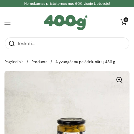
Pereiti prie turinio
Nemokamas pristatymas nuo 60€ visoje Lietuvoje!
Atidaryti kre
0
Atidaryti meniu
Pagrindinis
/
Products
/
Alyvuogės su pelėsiniu sūriu, 436 g