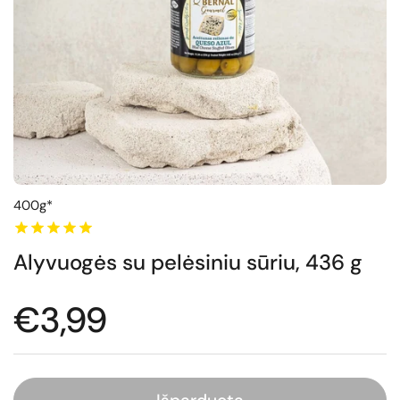
400g*
Alyvuogės su pelėsiniu sūriu, 436 g
Normali kaina
€3,99