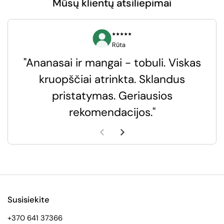
Mūsų klientų atsiliepimai
⭑⭑⭑⭑⭑
Rūta
"Ananasai ir mangai - tobuli. Viskas
kruopščiai atrinkta. Sklandus
pristatymas. Geriausios
k
rekomendacijos."
k
Ankstesnė skaidrė
Kita skaidrė
Susisiekite
+370 641 37366