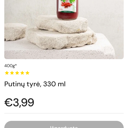
400g*
Putinų tyrė, 330 ml
Normali kaina
€3,99