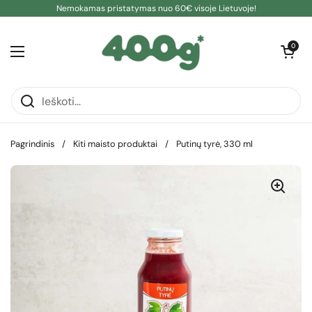
Pereiti prie turinio
Nemokamas pristatymas nuo 60€ visoje Lietuvoje!
Atidaryti kre
0
Atidaryti meniu
Pagrindinis
/
Kiti maisto produktai
/
Putinų tyrė, 330 ml