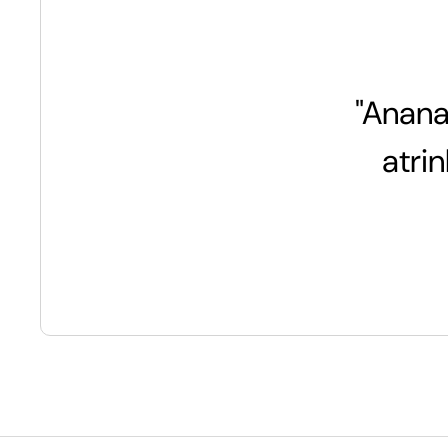
"Anana
atri