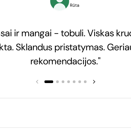
Rūta
sai ir mangai - tobuli. Viskas kru
nkta. Sklandus pristatymas. Geria
rekomendacijos."
Ankstesnė skaidrė
Kita skaidrė