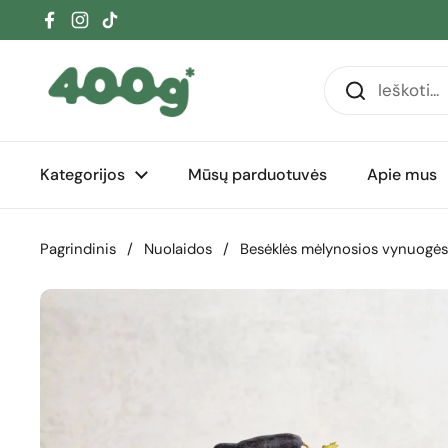
Pereiti prie turinio
Facebook
Instagram
TikTok
Kategorijos
Mūsų parduotuvės
Apie mus
Pagrindinis
/
Nuolaidos
/
Besėklės mėlynosios vynuogės „