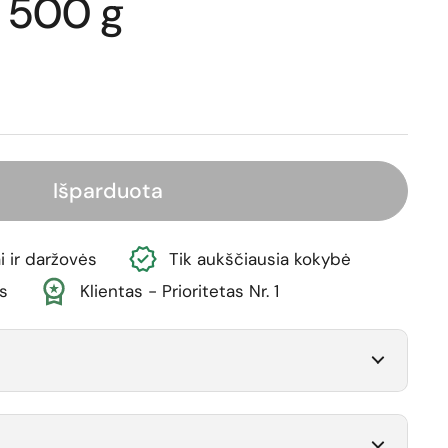
“, 500 g
ina
Išparduota
i ir daržovės
Tik aukščiausia kokybė
s
Klientas - Prioritetas Nr. 1