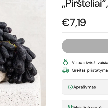
„Piršteliai
Normali ka
€7,19
Visada švieži vaisia
Greitas pristatyma
Aprašymas
Maistinė vertė