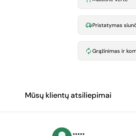
Pristatymas siunč
Grąžinimas ir k
Mūsų klientų atsiliepimai
⭑⭑⭑⭑⭑