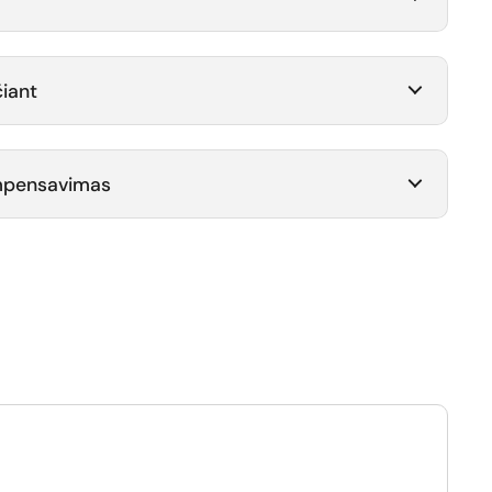
iant
ompensavimas