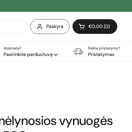
Paskyra
€0,00
0
Atidaryti krepšelį
Pirkinių krepšelis Iš 
produktai (-ų) yra j
Atsiimate?
Reikia pristatymo?
Pasirinkite parduotuvę
Pristatymas
mėlynosios vynuogės