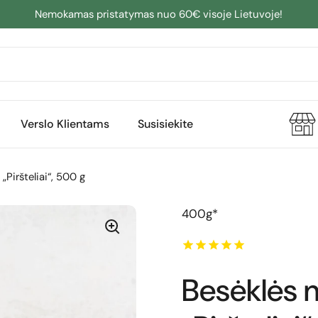
Nemokamas pristatymas nuo 60€ visoje Lietuvoje!
Verslo Klientams
Susisiekite
Piršteliai“, 500 g
400g*
Besėklės 