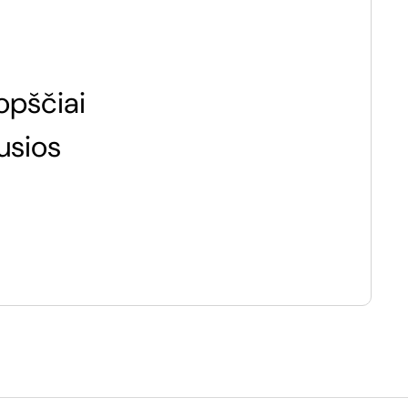
opščiai
usios