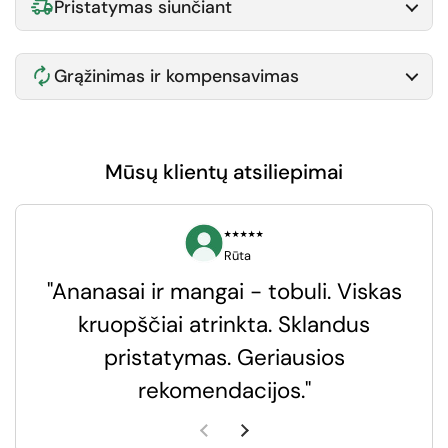
Pristatymas siunčiant
Grąžinimas ir kompensavimas
Mūsų klientų atsiliepimai
⭑⭑⭑⭑⭑
Rūta
"Ananasai ir mangai - tobuli. Viskas
kruopščiai atrinkta. Sklandus
pristatymas. Geriausios
k
rekomendacijos."
k
Ankstesnė skaidrė
Kita skaidrė