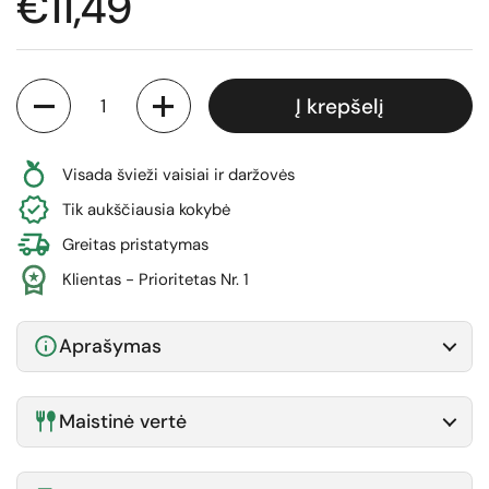
Normali kaina
€11,49
Kiekis
Į krepšelį
Visada švieži vaisiai ir daržovės
Tik aukščiausia kokybė
Greitas pristatymas
Klientas - Prioritetas Nr. 1
Aprašymas
Maistinė vertė