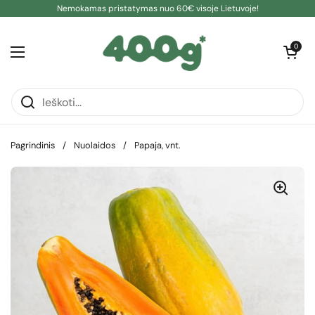
Pereiti prie turinio
Nemokamas pristatymas nuo 60€ visoje Lietuvoje!
Atidaryti kre
0
Atidaryti meniu
Pagrindinis
/
Nuolaidos
/
Papaja, vnt.