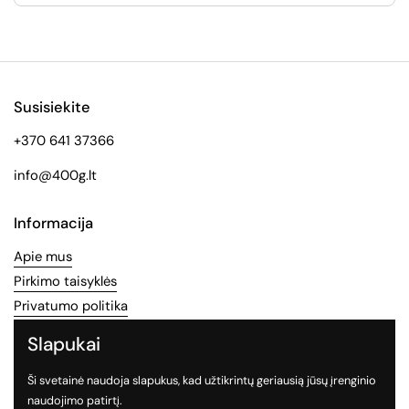
Susisiekite
+370 641 37366
info@400g.lt
Informacija
Apie mus
Pirkimo taisyklės
Privatumo politika
Slapukai
Socialinės medijos
Ši svetainė naudoja slapukus, kad užtikrintų geriausią jūsų įrenginio
Sekite mus socialiniuose tinkluose
naudojimo patirtį.