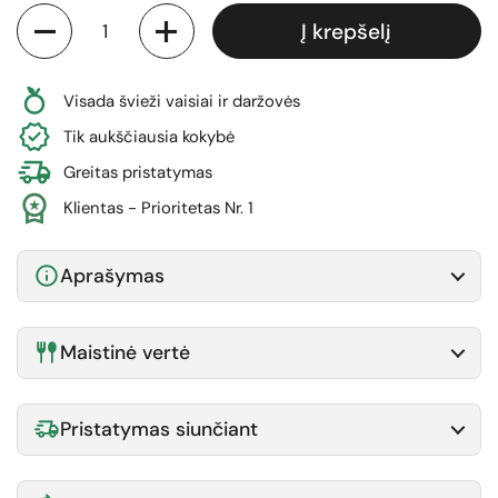
Kiekis
Į krepšelį
Visada švieži vaisiai ir daržovės
Tik aukščiausia kokybė
Greitas pristatymas
Klientas - Prioritetas Nr. 1
Aprašymas
Maistinė vertė
Pristatymas siunčiant