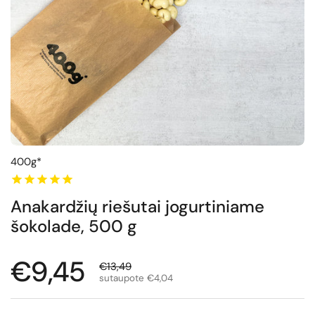
400g*
Anakardžių riešutai jogurtiniame
šokolade, 500 g
Normali kaina
€9,45
Išpardavimo kaina
€13,49
sutaupote €4,04