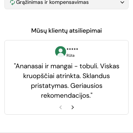
Grąžinimas ir kompensavimas
Mūsų klientų atsiliepimai
⭑⭑⭑⭑⭑
Rūta
"Ananasai ir mangai - tobuli. Viskas
kruopščiai atrinkta. Sklandus
pristatymas. Geriausios
k
rekomendacijos."
k
Ankstesnė skaidrė
Kita skaidrė