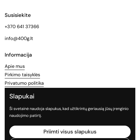
Susisiekite
+370 641 37366
info@400g.lt
Informacija
Apie mus
Pirkimo taisyklės
Privatumo politika
Slapukai
Socialinės medijos
Ši svetainė naudoja slapukus, kad užtikrintų geriausią jūsų įrenginio
Sekite mus socialiniuose tinkluose
naudojimo patirtį.
Facebook
Instagram
TikTok
Priimti visus slapukus