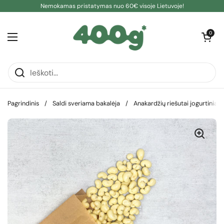
Pereiti prie turinio
Nemokamas pristatymas nuo 60€ visoje Lietuvoje!
Atidaryti kre
0
Atidaryti meniu
Pagrindinis
/
Saldi sveriama bakalėja
/
Anakardžių riešutai jogurtinia