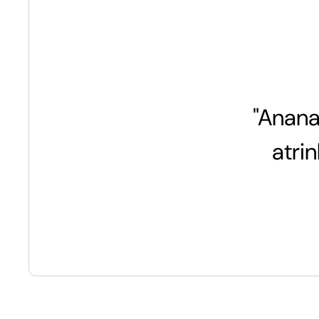
"Anana
atri