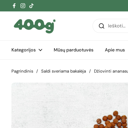
Pereiti prie turinio
Facebook
Instagram
TikTok
Kategorijos
Mūsų parduotuvės
Apie mus
Pagrindinis
/
Saldi sveriama bakalėja
/
Džiovinti ananasų