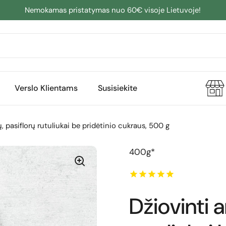
Nemokamas pristatymas nuo 60€ visoje Lietuvoje!
Verslo Klientams
Susisiekite
, pasiflorų rutuliukai be pridėtinio cukraus, 500 g
400g*
Džiovinti 