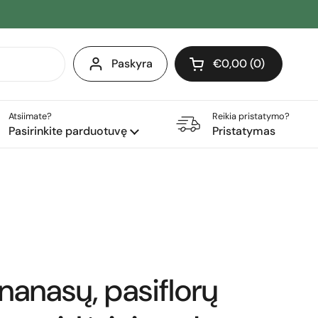
Paskyra
€0,00
0
Atidaryti krepšelį
Pirkinių krepšelis Iš 
produktai (-ų) yra j
Atsiimate?
Reikia pristatymo?
Pasirinkite parduotuvę
Pristatymas
ananasų, pasiflorų