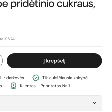
be pridėtinio cukraus,
ina
vimo kaina
te €5,74
Į krepšelį
i ir daržovės
Tik aukščiausia kokybė
s
Klientas - Prioritetas Nr. 1