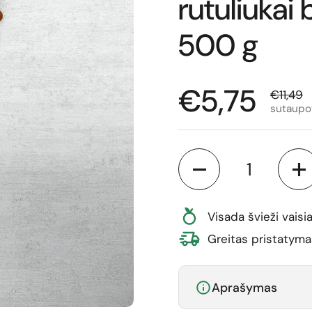
rutuliukai 
500 g
Normali ka
€5,75
Išparda
€11,49
sutaupo
Kiekis
Visada švieži vaisia
Greitas pristatyma
Aprašymas