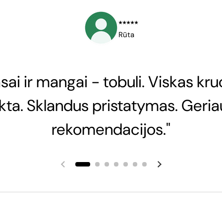
⭑⭑⭑⭑⭑
Rūta
sai ir mangai - tobuli. Viskas kru
nkta. Sklandus pristatymas. Geria
rekomendacijos."
Ankstesnė skaidrė
Kita skaidrė