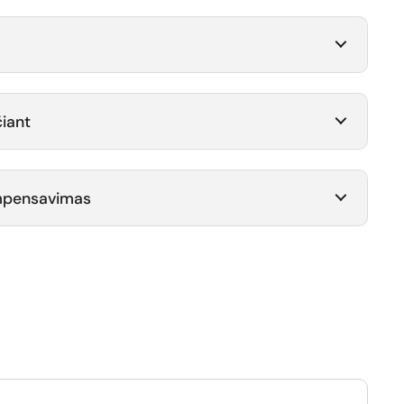
iant
ompensavimas