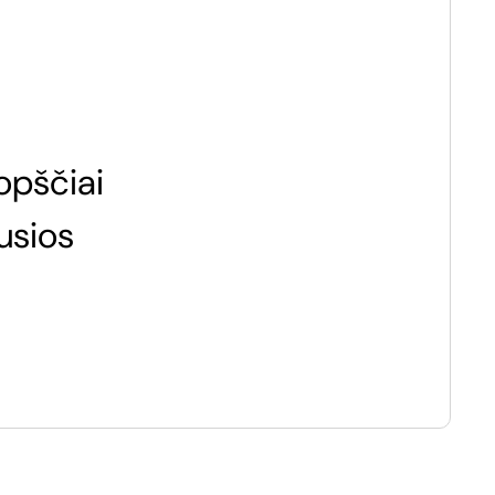
opščiai
usios