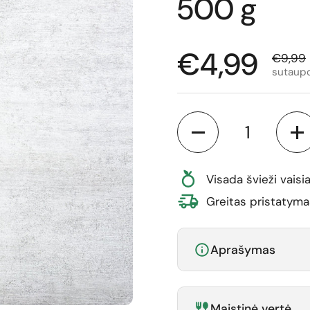
500 g
Normali ka
€4,99
Išpard
€9,99
sutaup
Kiekis
Visada švieži vaisia
Greitas pristatyma
Aprašymas
Maistinė vertė