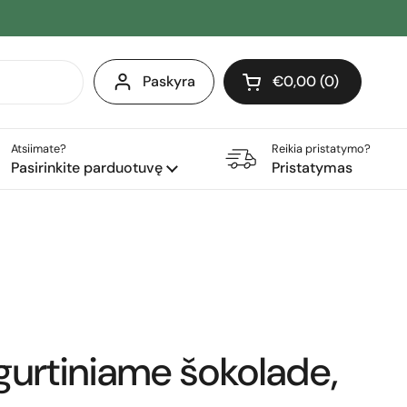
Paskyra
€0,00
0
Atidaryti krepšelį
Pirkinių krepšelis Iš 
produktai (-ų) yra j
Atsiimate?
Reikia pristatymo?
Pasirinkite parduotuvę
Pristatymas
gurtiniame šokolade,