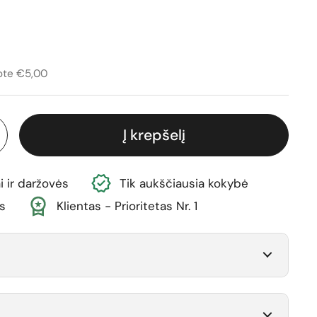
ina
avimo kaina
ote €5,00
Į krepšelį
i ir daržovės
Tik aukščiausia kokybė
s
Klientas - Prioritetas Nr. 1