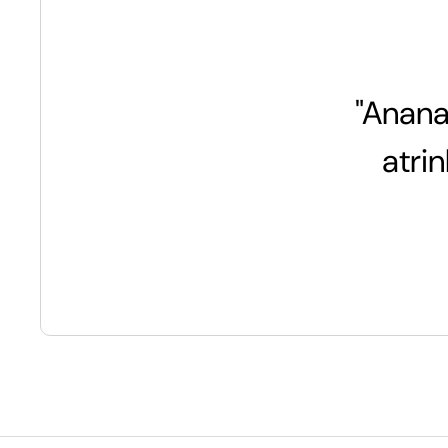
"Anana
atri