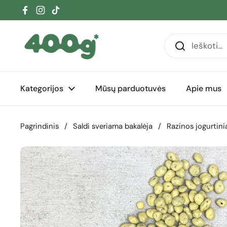
Pereiti prie turinio
Facebook
Instagram
TikTok
Kategorijos
Mūsų parduotuvės
Apie mus
Pagrindinis
/
Saldi sveriama bakalėja
/
Razinos jogurtin