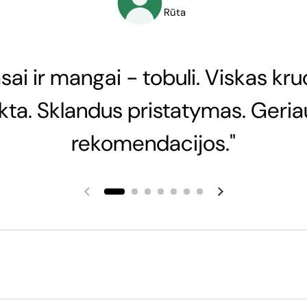
Rūta
sai ir mangai - tobuli. Viskas kru
nkta. Sklandus pristatymas. Geria
rekomendacijos."
Ankstesnė skaidrė
Kita skaidrė