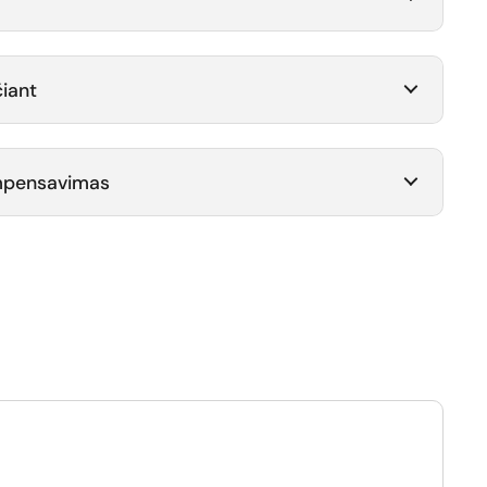
iant
ompensavimas