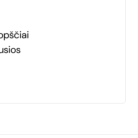
opščiai
usios