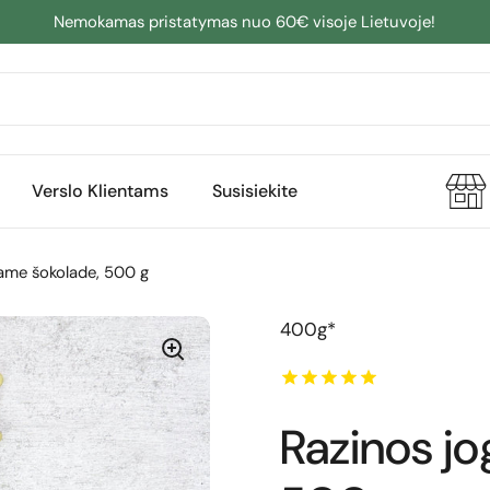
Nemokamas pristatymas nuo 60€ visoje Lietuvoje!
Verslo Klientams
Susisiekite
iame šokolade, 500 g
400g*
Razinos jo