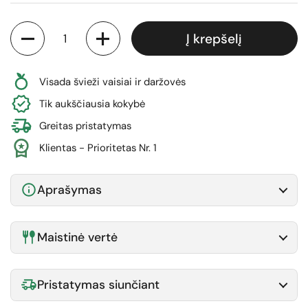
Kiekis
Į krepšelį
Visada švieži vaisiai ir daržovės
Tik aukščiausia kokybė
Greitas pristatymas
Klientas - Prioritetas Nr. 1
Aprašymas
Maistinė vertė
Pristatymas siunčiant