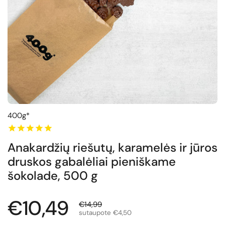
400g*
Anakardžių riešutų, karamelės ir jūros
druskos gabalėliai pieniškame
šokolade, 500 g
Normali kaina
€10,49
Išpardavimo kaina
€14,99
sutaupote €4,50