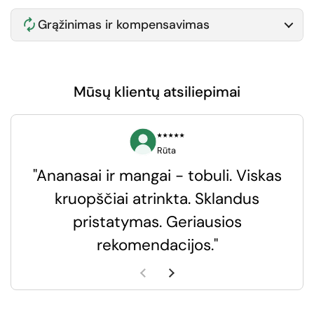
Grąžinimas ir kompensavimas
Mūsų klientų atsiliepimai
⭑⭑⭑⭑⭑
Rūta
"Ananasai ir mangai - tobuli. Viskas
kruopščiai atrinkta. Sklandus
pristatymas. Geriausios
k
rekomendacijos."
k
Ankstesnė skaidrė
Kita skaidrė