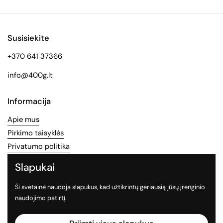
Susisiekite
+370 641 37366
info@400g.lt
Informacija
Apie mus
Pirkimo taisyklės
Privatumo politika
Slapukai
Socialinės medijos
Ši svetainė naudoja slapukus, kad užtikrintų geriausią jūsų įrenginio
Sekite mus socialiniuose tinkluose
naudojimo patirtį.
Facebook
Instagram
TikTok