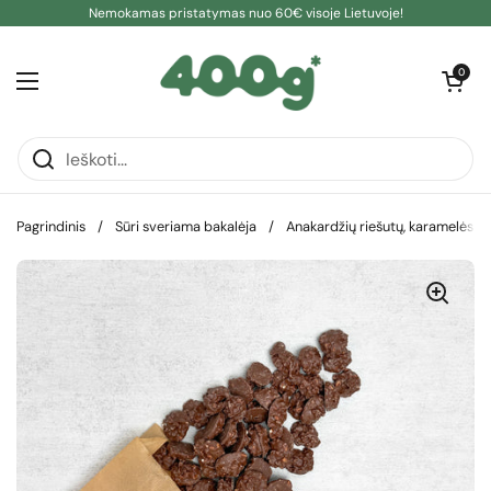
Pereiti prie turinio
Nemokamas pristatymas nuo 60€ visoje Lietuvoje!
Atidaryti kre
0
Atidaryti meniu
Pagrindinis
/
Sūri sveriama bakalėja
/
Anakardžių riešutų, karamelės ir