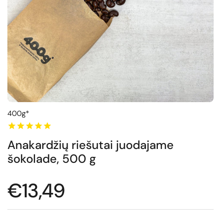
400g*
Anakardžių riešutai juodajame
šokolade, 500 g
Normali kaina
€13,49