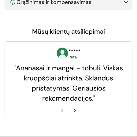
Grąžinimas ir kompensavimas
Mūsų klientų atsiliepimai
⭑⭑⭑⭑⭑
Rūta
"Ananasai ir mangai - tobuli. Viskas
kruopščiai atrinkta. Sklandus
pristatymas. Geriausios
k
rekomendacijos."
k
Ankstesnė skaidrė
Kita skaidrė