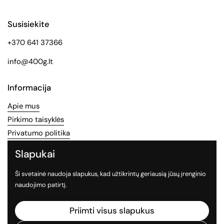
Susisiekite
+370 641 37366
info@400g.lt
Informacija
Apie mus
Pirkimo taisyklės
Privatumo politika
Slapukai
Socialinės medijos
Ši svetainė naudoja slapukus, kad užtikrintų geriausią jūsų įrenginio
Sekite mus socialiniuose tinkluose
naudojimo patirtį.
Facebook
Instagram
TikTok
Priimti visus slapukus