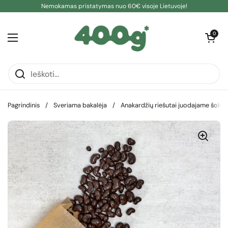
Pereiti prie turinio
Nemokamas pristatymas nuo 60€ visoje Lietuvoje!
Atidaryti kre
0
Atidaryti meniu
Pagrindinis
/
Sveriama bakalėja
/
Anakardžių riešutai juodajame šokol