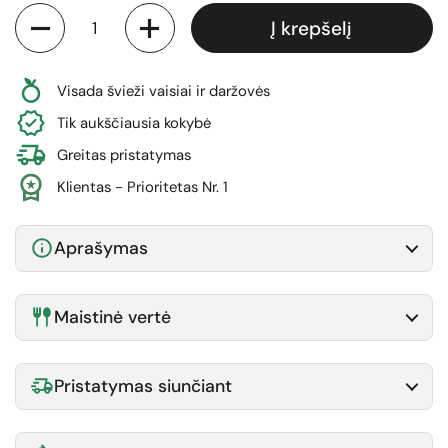
Kiekis
Į krepšelį
Visada švieži vaisiai ir daržovės
Tik aukščiausia kokybė
Greitas pristatymas
Klientas - Prioritetas Nr. 1
Aprašymas
Maistinė vertė
Pristatymas siunčiant