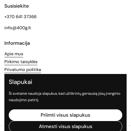
Susisiekite
+370 641 37366
info@400g.lt
Informacija
Apie mus
Pirkimo taisyklės
Privatumo politika
Slapukai
Socialinės medijos
Ši svetainė naudoja slapukus, kad užtikrintų geriausią jūsų įrenginio
Sekite mus socialiniuose tinkluose
naudojimo patirtį.
Facebook
Instagram
TikTok
Priimti visus slapukus
Atmesti visus slapukus