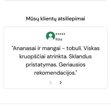
Mūsų klientų atsiliepimai
⭑⭑⭑⭑⭑
Rūta
"Ananasai ir mangai - tobuli. Viskas
kruopščiai atrinkta. Sklandus
pristatymas. Geriausios
k
rekomendacijos."
k
Ankstesnė skaidrė
Kita skaidrė