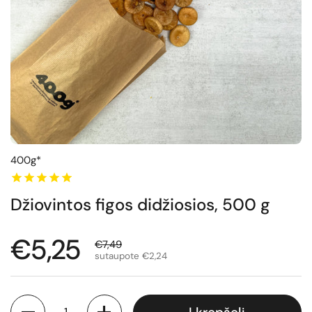
400g*
Džiovintos figos didžiosios, 500 g
Normali kaina
€5,25
Išpardavimo kaina
€7,49
sutaupote €2,24
Kiekis