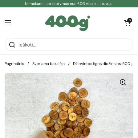
Pereiti prie turinio
Nemokamas pristatymas nuo 60€ visoje Lietuvoje!
Atidaryti kre
0
Atidaryti meniu
Pagrindinis
/
Sveriama bakalėja
/
Džiovintos figos didžiosios, 500 g