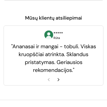
Mūsų klientų atsiliepimai
⭑⭑⭑⭑⭑
Rūta
"Ananasai ir mangai - tobuli. Viskas
kruopščiai atrinkta. Sklandus
pristatymas. Geriausios
k
rekomendacijos."
k
Ankstesnė skaidrė
Kita skaidrė