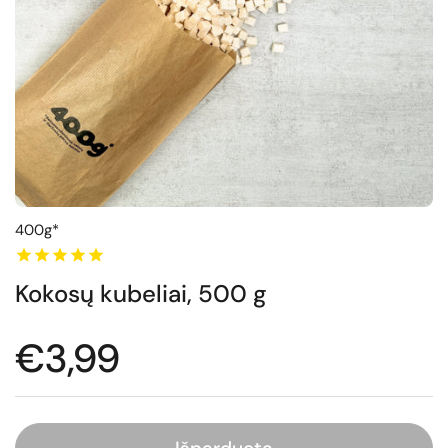
400g*
Kokosų kubeliai, 500 g
Normali kaina
€3,99