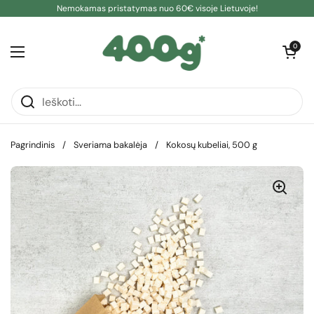
Pereiti prie turinio
Nemokamas pristatymas nuo 60€ visoje Lietuvoje!
Atidaryti kre
0
Atidaryti meniu
Pagrindinis
/
Sveriama bakalėja
/
Kokosų kubeliai, 500 g