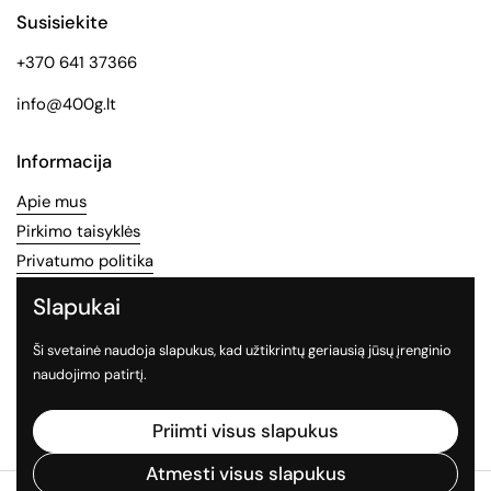
Susisiekite
+370 641 37366
info@400g.lt
Informacija
Apie mus
Pirkimo taisyklės
Privatumo politika
Slapukai
Socialinės medijos
Ši svetainė naudoja slapukus, kad užtikrintų geriausią jūsų įrenginio
Sekite mus socialiniuose tinkluose
naudojimo patirtį.
Facebook
Instagram
TikTok
Priimti visus slapukus
Atmesti visus slapukus