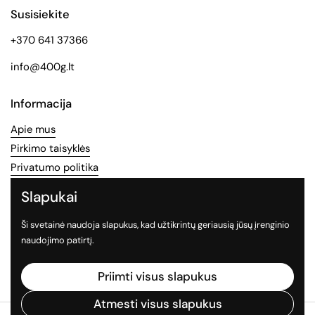
Susisiekite
+370 641 37366
info@400g.lt
Informacija
Apie mus
Pirkimo taisyklės
Privatumo politika
Slapukai
Socialinės medijos
Ši svetainė naudoja slapukus, kad užtikrintų geriausią jūsų įrenginio
Sekite mus socialiniuose tinkluose
naudojimo patirtį.
Facebook
Instagram
TikTok
Priimti visus slapukus
Atmesti visus slapukus