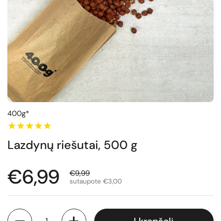
400g*
Lazdynų riešutai, 500 g
Normali kaina
€6,99
Išpardavimo kaina
€9,99
sutaupote €3,00
Kiekis