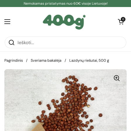
Pereiti prie turinio
Nemokamas pristatymas nuo 60€ visoje Lietuvoje!
Atidaryti kre
0
Atidaryti meniu
Pagrindinis
/
Sveriama bakalėja
/
Lazdynų riešutai, 500 g