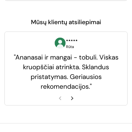
Mūsų klientų atsiliepimai
⭑⭑⭑⭑⭑
Rūta
"Ananasai ir mangai - tobuli. Viskas
kruopščiai atrinkta. Sklandus
pristatymas. Geriausios
k
rekomendacijos."
k
Ankstesnė skaidrė
Kita skaidrė