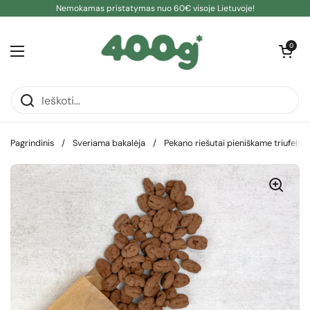
Pereiti prie turinio
Nemokamas pristatymas nuo 60€ visoje Lietuvoje!
Atidaryti kre
0
Atidaryti meniu
Pagrindinis
/
Sveriama bakalėja
/
Pekano riešutai pieniškame triufelio