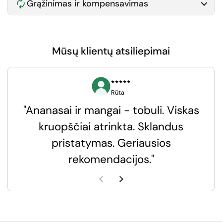
Grąžinimas ir kompensavimas
Mūsų klientų atsiliepimai
⭑⭑⭑⭑⭑
Rūta
"Ananasai ir mangai - tobuli. Viskas
kruopščiai atrinkta. Sklandus
pristatymas. Geriausios
k
rekomendacijos."
k
Ankstesnė skaidrė
Kita skaidrė