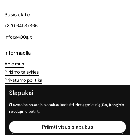
Susisiekite
+370 641 37366
info@400g.lt
Informacija
Apie mus
Pirkimo taisyklės
Privatumo politika
Slapukai
Socialinės medijos
Ši svetainė naudoja slapukus, kad užtikrintų geriausią jūsų įrenginio
Sekite mus socialiniuose tinkluose
naudojimo patirtį.
Facebook
Instagram
TikTok
Priimti visus slapukus