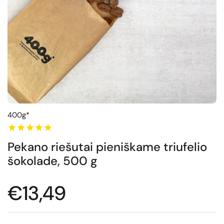
400g*
Pekano riešutai pieniškame triufelio
šokolade, 500 g
Normali kaina
€13,49