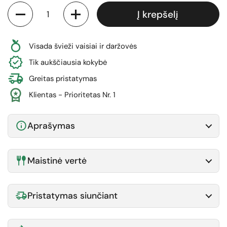
Kiekis
Į krepšelį
Visada švieži vaisiai ir daržovės
Tik aukščiausia kokybė
Greitas pristatymas
Klientas - Prioritetas Nr. 1
Aprašymas
Maistinė vertė
Pristatymas siunčiant