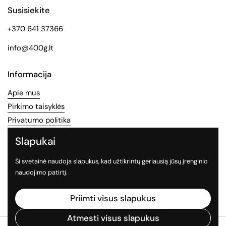
Susisiekite
+370 641 37366
info@400g.lt
Informacija
Apie mus
Pirkimo taisyklės
Privatumo politika
Slapukai
Socialinės medijos
Ši svetainė naudoja slapukus, kad užtikrintų geriausią jūsų įrenginio
Sekite mus socialiniuose tinkluose
naudojimo patirtį.
Facebook
Instagram
TikTok
Priimti visus slapukus
Atmesti visus slapukus