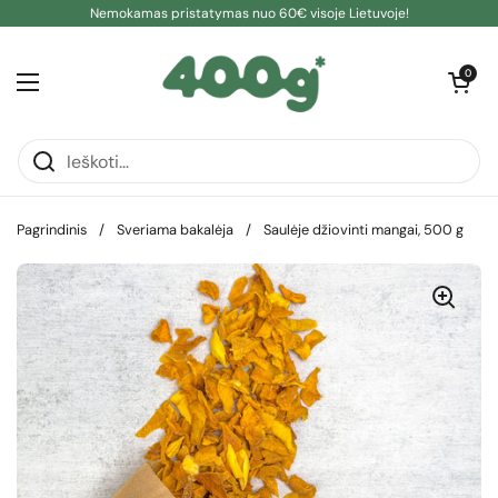
Pereiti prie turinio
Nemokamas pristatymas nuo 60€ visoje Lietuvoje!
Atidaryti kre
0
Atidaryti meniu
Pagrindinis
/
Sveriama bakalėja
/
Saulėje džiovinti mangai, 500 g