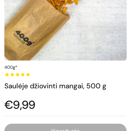
400g*
Saulėje džiovinti mangai, 500 g
Normali kaina
€9,99