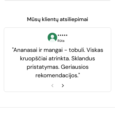
Mūsų klientų atsiliepimai
⭑⭑⭑⭑⭑
Rūta
"Ananasai ir mangai - tobuli. Viskas
kruopščiai atrinkta. Sklandus
pristatymas. Geriausios
k
rekomendacijos."
k
Ankstesnė skaidrė
Kita skaidrė