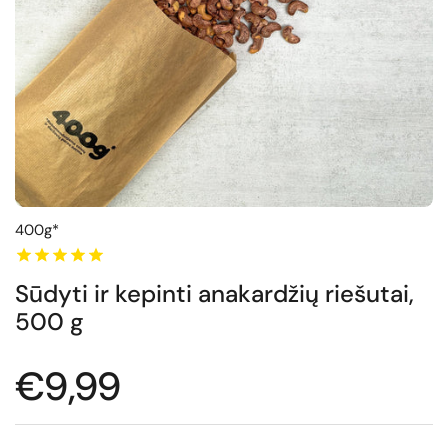
400g*
Sūdyti ir kepinti anakardžių riešutai,
500 g
Normali kaina
€9,99