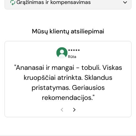
Grąžinimas ir kompensavimas
Mūsų klientų atsiliepimai
⭑⭑⭑⭑⭑
Rūta
"Ananasai ir mangai - tobuli. Viskas
kruopščiai atrinkta. Sklandus
pristatymas. Geriausios
k
rekomendacijos."
k
Ankstesnė skaidrė
Kita skaidrė