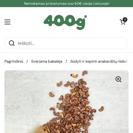
Pereiti prie turinio
Nemokamas pristatymas nuo 60€ visoje Lietuvoje!
Atidaryti kre
0
Atidaryti meniu
Pagrindinis
/
Sveriama bakalėja
/
Sūdyti ir kepinti anakardžių riešutai,