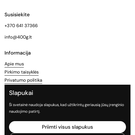
Susisiekite
+370 641 37366
info@400g.lt
Informacija
Apie mus
Pirkimo taisyklės
Privatumo politika
Slapukai
Socialinės medijos
Ši svetainė naudoja slapukus, kad užtikrintų geriausią jūsų įrenginio
Sekite mus socialiniuose tinkluose
naudojimo patirtį.
Facebook
Instagram
TikTok
Priimti visus slapukus