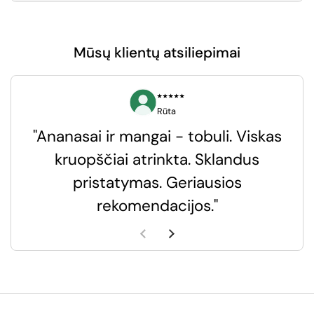
Mūsų klientų atsiliepimai
⭑⭑⭑⭑⭑
Rūta
"Ananasai ir mangai - tobuli. Viskas
kruopščiai atrinkta. Sklandus
pristatymas. Geriausios
k
rekomendacijos."
k
Ankstesnė skaidrė
Kita skaidrė