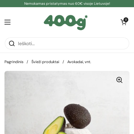
Pereiti prie turinio
Nemokamas pristatymas nuo 60€ visoje Lietuvoje!
Atidaryti kre
0
Atidaryti meniu
Pagrindinis
/
Švieži produktai
/
Avokadai, vnt.