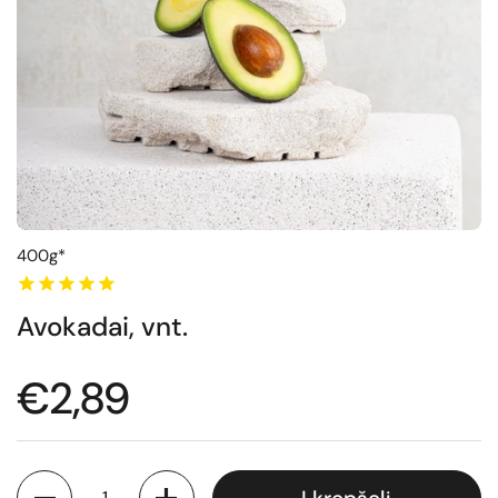
400g*
Avokadai, vnt.
Normali kaina
€2,89
Kiekis