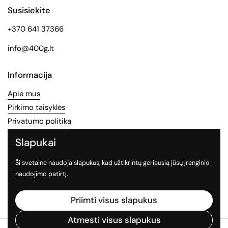
Susisiekite
+370 641 37366
info@400g.lt
Informacija
Apie mus
Pirkimo taisyklės
Privatumo politika
Slapukai
Socialinės medijos
Ši svetainė naudoja slapukus, kad užtikrintų geriausią jūsų įrenginio
Sekite mus socialiniuose tinkluose
naudojimo patirtį.
Facebook
Instagram
TikTok
Priimti visus slapukus
Atmesti visus slapukus