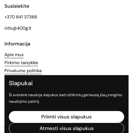
Susisiekite
+370 641 37366
info@400g.lt
Informacija
Apie mus
Pirkimo taisyklės
Privatumo politika
Slapukai
Socialinės medijos
Ši svetainė naudoja slapukus, kad užtikrintų geriausią jūsų įrenginio
Sekite mus socialiniuose tinkluose
naudojimo patirtį.
Facebook
Instagram
TikTok
Priimti visus slapukus
Atmesti visus slapukus