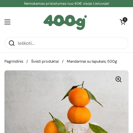
Pereiti prie turinio
Nemokamas pristatymas nuo 60€ visoje Lietuvoje!
Atidaryti kre
0
Atidaryti meniu
Pagrindinis
/
Švieži produktai
/
Mandarinai su lapukais, 500g