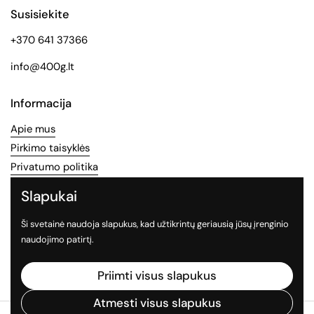
Susisiekite
+370 641 37366
info@400g.lt
Informacija
Apie mus
Pirkimo taisyklės
Privatumo politika
Slapukai
Socialinės medijos
Ši svetainė naudoja slapukus, kad užtikrintų geriausią jūsų įrenginio
Sekite mus socialiniuose tinkluose
naudojimo patirtį.
Facebook
Instagram
TikTok
Priimti visus slapukus
Atmesti visus slapukus