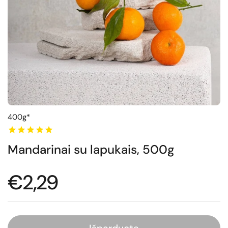
400g*
Mandarinai su lapukais, 500g
Normali kaina
€2,29