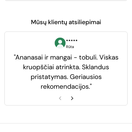
Mūsų klientų atsiliepimai
⭑⭑⭑⭑⭑
Rūta
"Ananasai ir mangai - tobuli. Viskas
kruopščiai atrinkta. Sklandus
pristatymas. Geriausios
k
rekomendacijos."
k
Ankstesnė skaidrė
Kita skaidrė