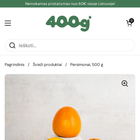
Pereiti prie turinio
Nemokamas pristatymas nuo 60€ visoje Lietuvoje!
Atidaryti kre
0
Atidaryti meniu
Pagrindinis
/
Švieži produktai
/
Persimonai, 500 g