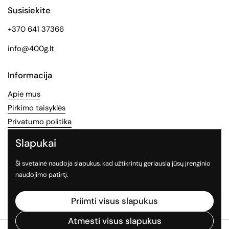
Susisiekite
+370 641 37366
info@400g.lt
Informacija
Apie mus
Pirkimo taisyklės
Privatumo politika
Slapukai
Socialinės medijos
Ši svetainė naudoja slapukus, kad užtikrintų geriausią jūsų įrenginio
Sekite mus socialiniuose tinkluose
naudojimo patirtį.
Facebook
Instagram
TikTok
Priimti visus slapukus
Atmesti visus slapukus