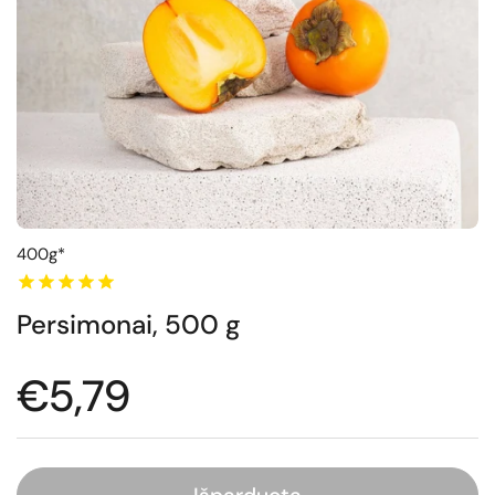
400g*
Persimonai, 500 g
Normali kaina
€5,79