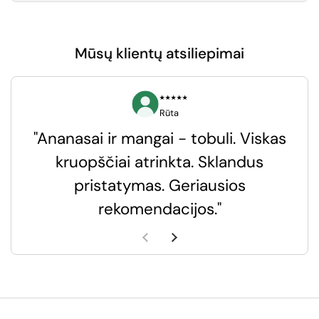
Mūsų klientų atsiliepimai
⭑⭑⭑⭑⭑
Rūta
"Ananasai ir mangai - tobuli. Viskas
kruopščiai atrinkta. Sklandus
pristatymas. Geriausios
k
rekomendacijos."
k
Ankstesnė skaidrė
Kita skaidrė