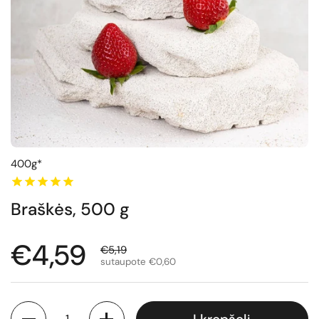
400g*
Braškės, 500 g
Normali kaina
€4,59
Išpardavimo kaina
€5,19
sutaupote €0,60
Kiekis