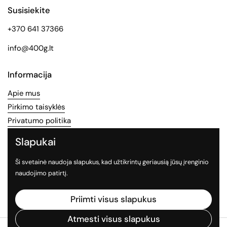
Susisiekite
+370 641 37366
info@400g.lt
Informacija
Apie mus
Pirkimo taisyklės
Privatumo politika
Slapukai
Socialinės medijos
Ši svetainė naudoja slapukus, kad užtikrintų geriausią jūsų įrenginio
Sekite mus socialiniuose tinkluose
naudojimo patirtį.
Facebook
Instagram
TikTok
Priimti visus slapukus
Atmesti visus slapukus