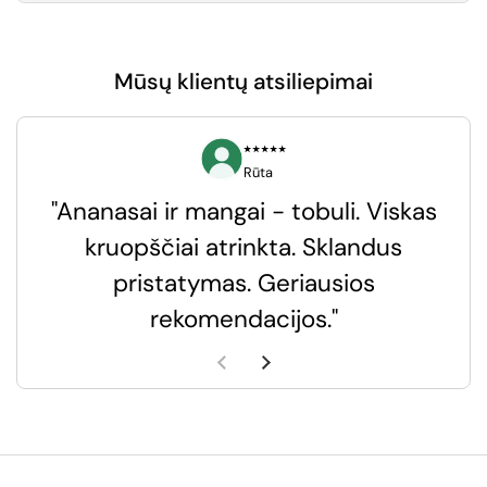
Mūsų klientų atsiliepimai
⭑⭑⭑⭑⭑
Rūta
"Ananasai ir mangai - tobuli. Viskas
kruopščiai atrinkta. Sklandus
pristatymas. Geriausios
k
rekomendacijos."
k
Ankstesnė skaidrė
Kita skaidrė