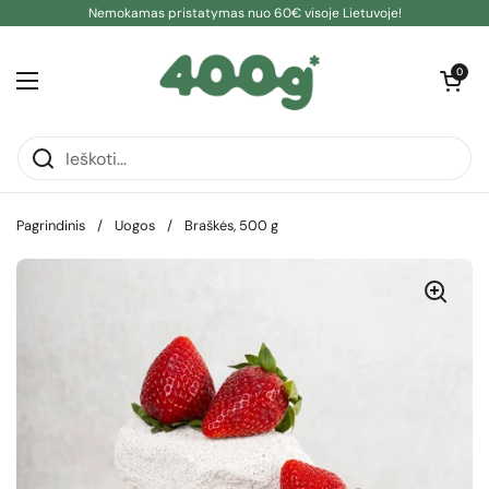
Pereiti prie turinio
Nemokamas pristatymas nuo 60€ visoje Lietuvoje!
Atidaryti kre
0
Atidaryti meniu
Pagrindinis
/
Uogos
/
Braškės, 500 g