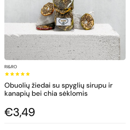
RI&RO
Obuolių žiedai su spyglių sirupu ir
kanapių bei chia sėklomis
Normali kaina
€3,49