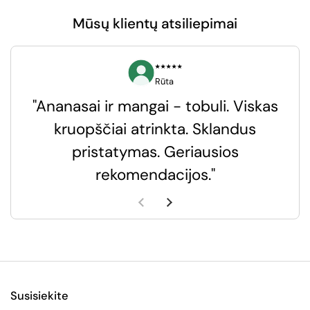
Mūsų klientų atsiliepimai
⭑⭑⭑⭑⭑
Rūta
"Ananasai ir mangai - tobuli. Viskas
kruopščiai atrinkta. Sklandus
pristatymas. Geriausios
k
rekomendacijos."
k
Ankstesnė skaidrė
Kita skaidrė
Susisiekite