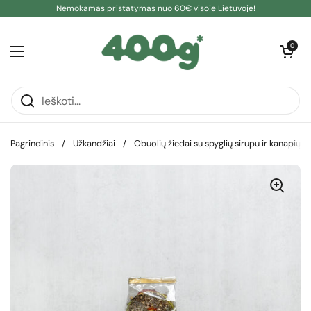
Pereiti prie turinio
Nemokamas pristatymas nuo 60€ visoje Lietuvoje!
Atidaryti kre
0
Atidaryti meniu
Pagrindinis
/
Užkandžiai
/
Obuolių žiedai su spyglių sirupu ir kanapių b