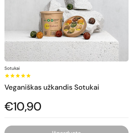
Sotukai
Veganiškas užkandis Sotukai
Normali kaina
€10,90