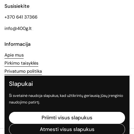
Susisiekite
+370 641 37366
info@400g.lt
Informacija
Apie mus
Pirkimo taisyklės
Privatumo politika
Slapukai
Socialinės medijos
Ši svetainė naudoja slapukus, kad užtikrintų geriausią jūsų įrenginio
Sekite mus socialiniuose tinkluose
naudojimo patirtį.
Facebook
Instagram
TikTok
Priimti visus slapukus
Atmesti visus slapukus