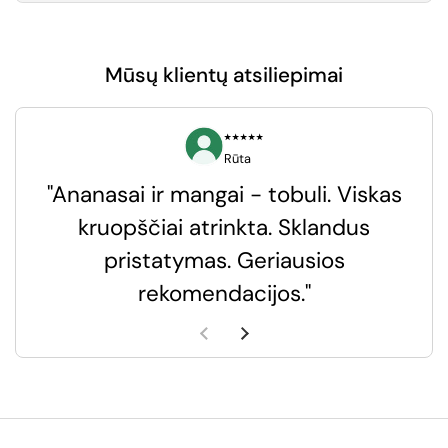
Mūsų klientų atsiliepimai
⭑⭑⭑⭑⭑
Rūta
"Ananasai ir mangai - tobuli. Viskas
kruopščiai atrinkta. Sklandus
pristatymas. Geriausios
k
rekomendacijos."
k
Ankstesnė skaidrė
Kita skaidrė