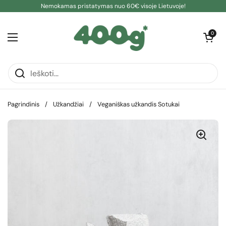
Pereiti prie turinio
Nemokamas pristatymas nuo 60€ visoje Lietuvoje!
Atidaryti kre
0
Atidaryti meniu
Pagrindinis
/
Užkandžiai
/
Veganiškas užkandis Sotukai