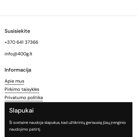
Susisiekite
+370 641 37366
info@400g.lt
Informacija
Apie mus
Pirkimo taisyklės
Privatumo politika
Slapukai
Socialinės medijos
Ši svetainė naudoja slapukus, kad užtikrintų geriausią jūsų įrenginio
Sekite mus socialiniuose tinkluose
naudojimo patirtį.