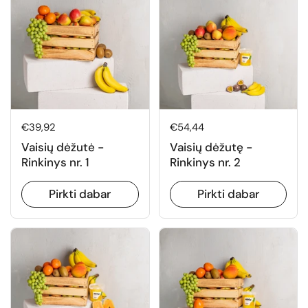
Normali kaina
€39,92
Normali kaina
€54,44
Vaisių dėžutė -
Vaisių dėžutę -
Rinkinys nr. 1
Rinkinys nr. 2
Pirkti dabar
Pirkti dabar