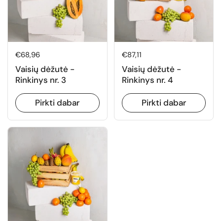
Normali kaina
€68,96
Normali kaina
€87,11
Vaisių dėžutė -
Vaisių dėžutė -
Rinkinys nr. 3
Rinkinys nr. 4
Pirkti dabar
Pirkti dabar