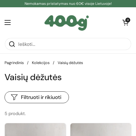
Pereiti prie turinio
Nemokamas pristatymas nuo 60€ visoje Lietuvoje!
Atidaryti kre
0
Atidaryti meniu
Pagrindinis
/
Kolekcijos
/
Vaisių dėžutės
Vaisių dėžutės
Filtruoti ir rikiuoti
5 produkt.