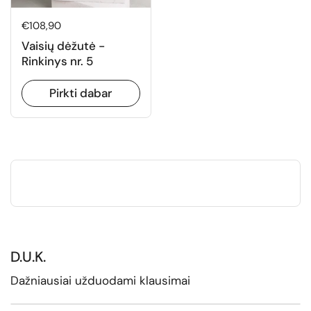
Normali kaina
€108,90
Vaisių dėžutė -
Rinkinys nr. 5
Pirkti dabar
D.U.K.
Dažniausiai užduodami klausimai