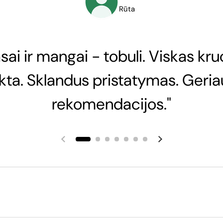
Rūta
sai ir mangai - tobuli. Viskas kru
nkta. Sklandus pristatymas. Geria
rekomendacijos."
Ankstesnė skaidrė
Kita skaidrė