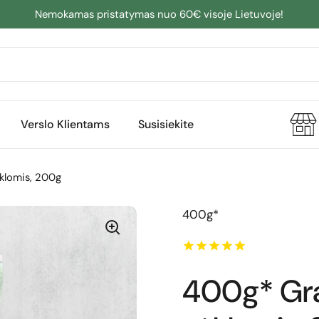
Nemokamas pristatymas nuo 60€ visoje Lietuvoje!
Verslo Klientams
Susisiekite
ėklomis, 200g
400g*
400g* Gran