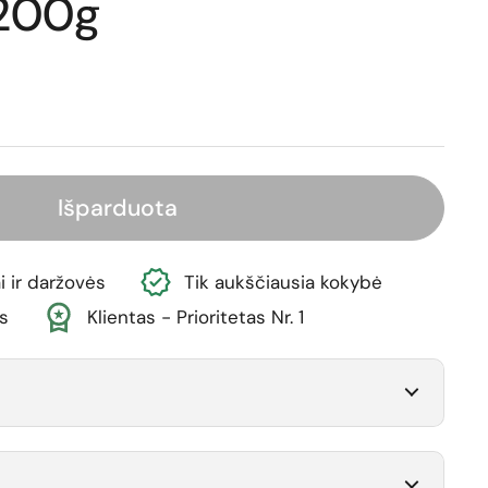
 200g
ina
Išparduota
i ir daržovės
Tik aukščiausia kokybė
s
Klientas - Prioritetas Nr. 1