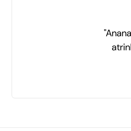
"Anana
atri