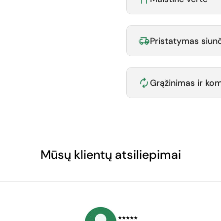
Pristatymas siunč
Grąžinimas ir k
Mūsų klientų atsiliepimai
⭑⭑⭑⭑⭑