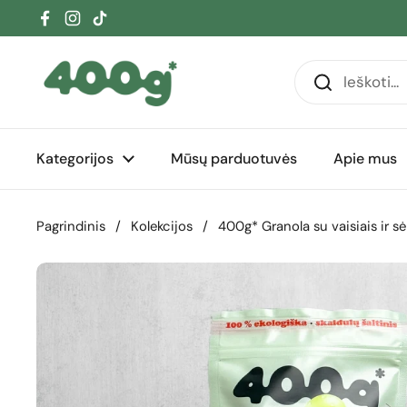
Pereiti prie turinio
Facebook
Instagram
TikTok
Kategorijos
Mūsų parduotuvės
Apie mus
Pagrindinis
/
Kolekcijos
/
400g* Granola su vaisiais ir s