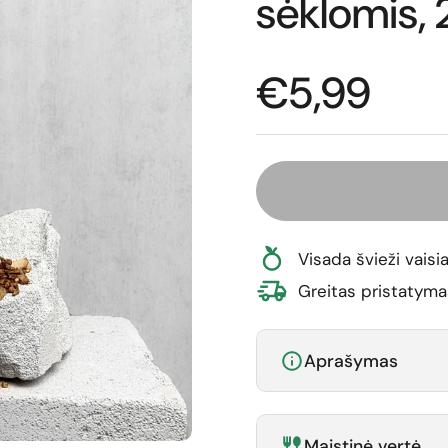
sėklomis,
Normali ka
€5,99
Visada švieži vaisia
Greitas pristatyma
Aprašymas
Maistinė vertė