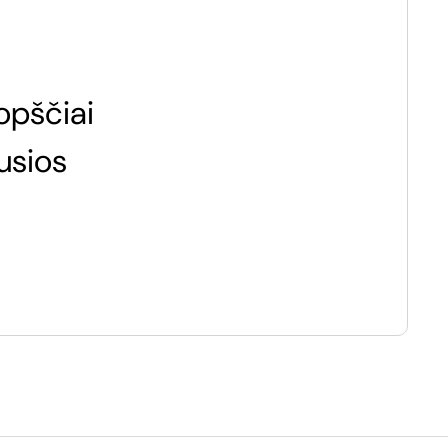
opščiai
usios