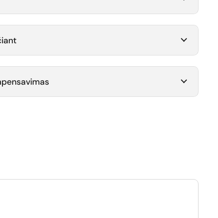
iant
ompensavimas