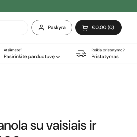
Paskyra
€0,00
0
Atidaryti krepšelį
Pirkinių krepšelis Iš 
produktai (-ų) yra j
Atsiimate?
Reikia pristatymo?
Pasirinkite parduotuvę
Pristatymas
ola su vaisiais ir