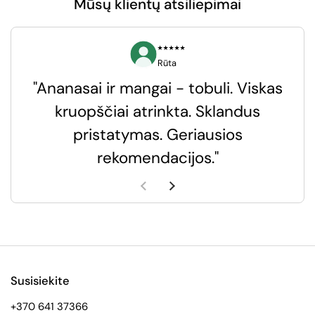
Mūsų klientų atsiliepimai
⭑⭑⭑⭑⭑
Rūta
"Ananasai ir mangai - tobuli. Viskas
kruopščiai atrinkta. Sklandus
pristatymas. Geriausios
k
rekomendacijos."
k
Ankstesnė skaidrė
Kita skaidrė
Susisiekite
+370 641 37366