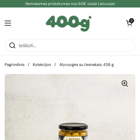
Pereiti prie turinio
Nemokamas pristatymas nuo 60€ visoje Lietuvoje!
Atidaryti kre
0
Atidaryti meniu
Pagrindinis
/
Kolekcijos
/
Alyvuogės su česnakais, 436 g