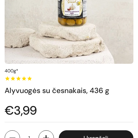
400g*
Alyvuogės su česnakais, 436 g
Normali kaina
€3,99
Kiekis