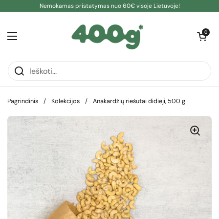
Pereiti prie turinio
Nemokamas pristatymas nuo 60€ visoje Lietuvoje!
Atidaryti kre
0
Atidaryti meniu
Pagrindinis
/
Kolekcijos
/
Anakardžių riešutai didieji, 500 g