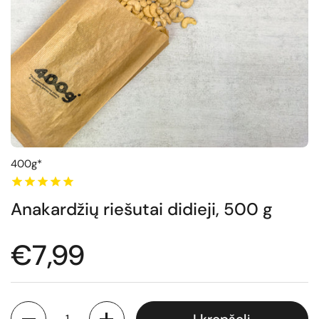
400g*
Anakardžių riešutai didieji, 500 g
Normali kaina
€7,99
Kiekis