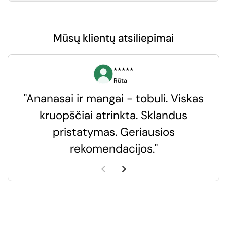
Mūsų klientų atsiliepimai
⭑⭑⭑⭑⭑
Rūta
"Ananasai ir mangai - tobuli. Viskas
kruopščiai atrinkta. Sklandus
pristatymas. Geriausios
k
rekomendacijos."
k
Ankstesnė skaidrė
Kita skaidrė