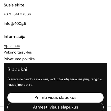
Susisiekite
+370 641 37366
info@400g.lt
Informacija
Apie mus
Pirkimo taisyklės
Privatumo politika
Slapukai
Socialinės medijos
Ši svetainė naudoja slapukus, kad užtikrintų geriausią jūsų įrenginio
Sekite mus socialiniuose tinkluose
naudojimo patirtį.
Facebook
Instagram
TikTok
Priimti visus slapukus
Atmesti visus slapukus