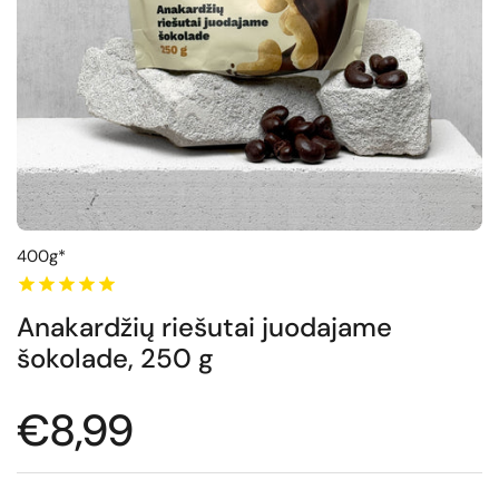
400g*
Anakardžių riešutai juodajame
šokolade, 250 g
Normali kaina
€8,99