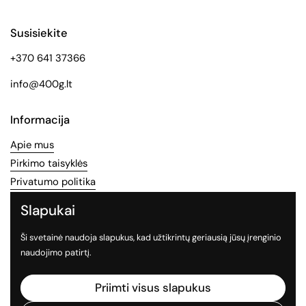
Susisiekite
+370 641 37366
info@400g.lt
Informacija
Apie mus
Pirkimo taisyklės
Privatumo politika
Slapukai
Socialinės medijos
Ši svetainė naudoja slapukus, kad užtikrintų geriausią jūsų įrenginio
Sekite mus socialiniuose tinkluose
naudojimo patirtį.
Facebook
Instagram
TikTok
Priimti visus slapukus