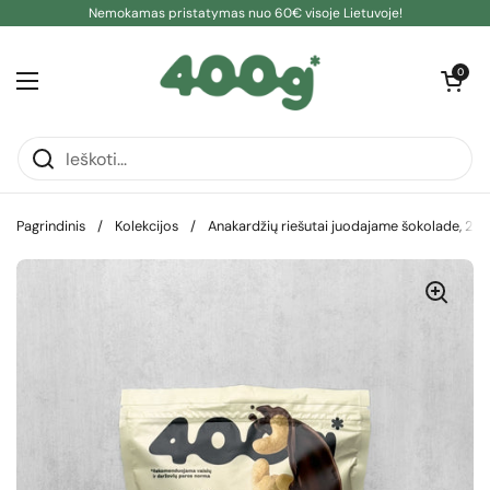
Pereiti prie turinio
Nemokamas pristatymas nuo 60€ visoje Lietuvoje!
Atidaryti kre
0
Atidaryti meniu
Pagrindinis
/
Kolekcijos
/
Anakardžių riešutai juodajame šokolade, 250