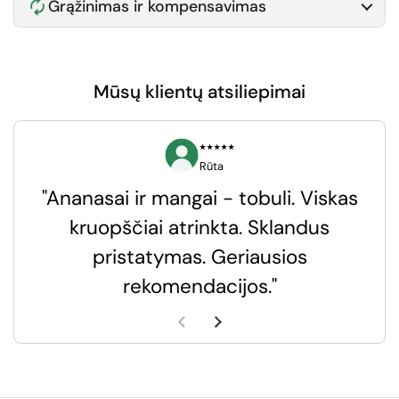
Grąžinimas ir kompensavimas
Mūsų klientų atsiliepimai
⭑⭑⭑⭑⭑
Rūta
"Ananasai ir mangai - tobuli. Viskas
kruopščiai atrinkta. Sklandus
pristatymas. Geriausios
k
rekomendacijos."
k
Ankstesnė skaidrė
Kita skaidrė