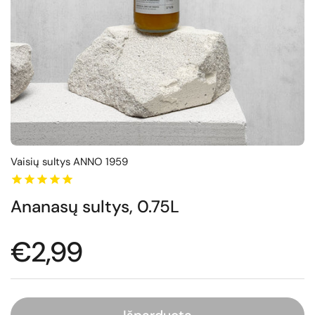
Vaisių sultys ANNO 1959
Ananasų sultys, 0.75L
Normali kaina
€2,99