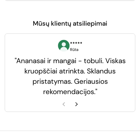
Mūsų klientų atsiliepimai
⭑⭑⭑⭑⭑
Rūta
"Ananasai ir mangai - tobuli. Viskas
kruopščiai atrinkta. Sklandus
pristatymas. Geriausios
k
rekomendacijos."
k
Ankstesnė skaidrė
Kita skaidrė