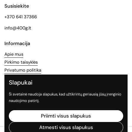
Susisiekite
+370 641 37366
info@400g.lt
Informacija
Apie mus
Pirkimo taisyklės
Privatumo politika
Slapukai
Socialinės medijos
Ši svetainė naudoja slapukus, kad užtikrintų geriausią jūsų įrenginio
Sekite mus socialiniuose tinkluose
naudojimo patirtį.
Facebook
Instagram
TikTok
Priimti visus slapukus
Atmesti visus slapukus