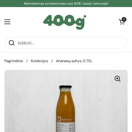
Pereiti prie turinio
Nemokamas pristatymas nuo 60€ visoje Lietuvoje!
Atidaryti kre
0
Atidaryti meniu
Pagrindinis
/
Kolekcijos
/
Ananasų sultys, 0.75L