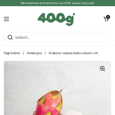
Pereiti prie turinio
Nemokamas pristatymas nuo 60€ visoje Lietuvoje!
Atidaryti kre
0
Atidaryti meniu
Pagrindinis
/
Kolekcijos
/
Drakono vaisius baltu vidumi, vnt.