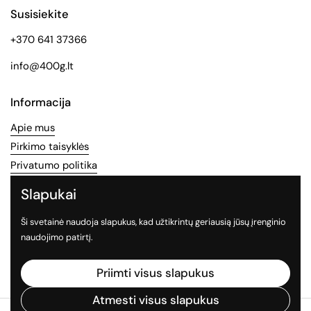
Susisiekite
+370 641 37366
info@400g.lt
Informacija
Apie mus
Pirkimo taisyklės
Privatumo politika
Slapukai
Socialinės medijos
Ši svetainė naudoja slapukus, kad užtikrintų geriausią jūsų įrenginio
Sekite mus socialiniuose tinkluose
naudojimo patirtį.
Facebook
Instagram
TikTok
Priimti visus slapukus
Atmesti visus slapukus