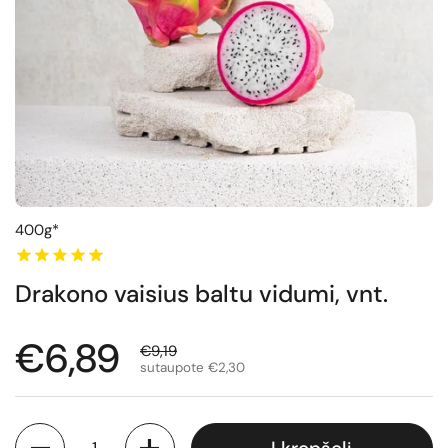
400g*
Drakono vaisius baltu vidumi, vnt.
Normali kaina
€6,89
Išpardavimo kaina
€9,19
sutaupote €2,30
Kiekis