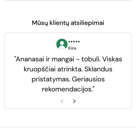
Mūsų klientų atsiliepimai
⭑⭑⭑⭑⭑
Rūta
"Ananasai ir mangai - tobuli. Viskas
kruopščiai atrinkta. Sklandus
pristatymas. Geriausios
k
rekomendacijos."
k
Ankstesnė skaidrė
Kita skaidrė