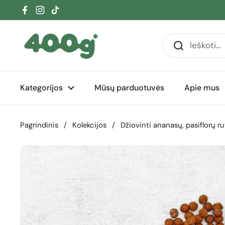
Pereiti prie turinio
Facebook
Instagram
TikTok
Kategorijos
Mūsų parduotuvės
Apie mus
Pagrindinis
/
Kolekcijos
/
Džiovinti ananasų, pasiflorų ru