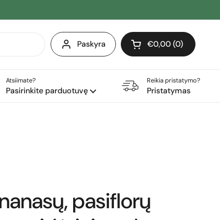
Paskyra
€0,00
0
Atidaryti krepšelį
Pirkinių krepšelis Iš 
produktai (-ų) yra j
Atsiimate?
Reikia pristatymo?
Pasirinkite parduotuvę
Pristatymas
ananasų, pasiflorų