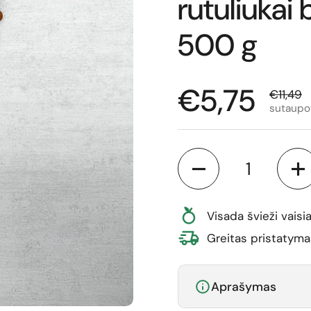
rutuliukai 
500 g
Normali ka
€5,75
Išparda
€11,49
sutaupo
Kiekis
Visada švieži vaisia
Greitas pristatyma
Aprašymas