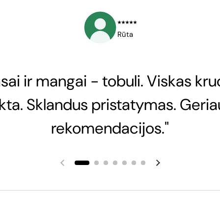
⭑⭑⭑⭑⭑
Rūta
sai ir mangai - tobuli. Viskas kru
nkta. Sklandus pristatymas. Geria
rekomendacijos."
Ankstesnė skaidrė
Kita skaidrė