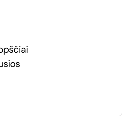
opščiai
usios