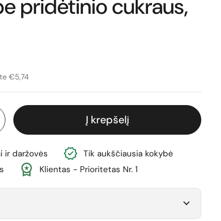
be pridėtinio cukraus,
ina
vimo kaina
te €5,74
Į krepšelį
i ir daržovės
Tik aukščiausia kokybė
s
Klientas - Prioritetas Nr. 1