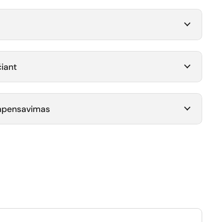
iant
ompensavimas