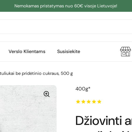
Nemokamas pristatymas nuo 60€ visoje Lietuvoje!
Verslo Klientams
Susisiekite
tuliukai be pridėtinio cukraus, 500 g
400g*
Džiovinti 