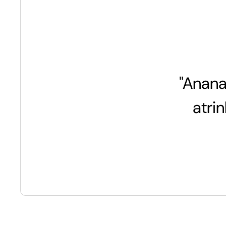
"Anana
atri