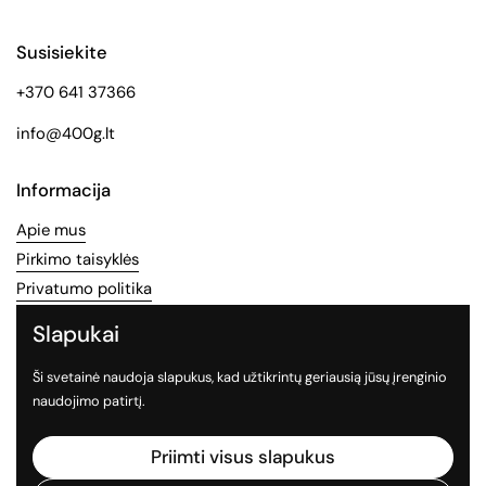
Susisiekite
+370 641 37366
info@400g.lt
Informacija
Apie mus
Pirkimo taisyklės
Privatumo politika
Slapukai
Socialinės medijos
Ši svetainė naudoja slapukus, kad užtikrintų geriausią jūsų įrenginio
Sekite mus socialiniuose tinkluose
naudojimo patirtį.
Facebook
Instagram
TikTok
Priimti visus slapukus