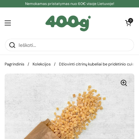
Pereiti prie turinio
Nemokamas pristatymas nuo 60€ visoje Lietuvoje!
Atidaryti kre
0
Atidaryti meniu
Pagrindinis
/
Kolekcijos
/
Džiovinti citrinų kubeliai be pridėtinio cukra