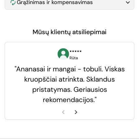
Grąžinimas ir kompensavimas
Mūsų klientų atsiliepimai
⭑⭑⭑⭑⭑
Rūta
"Ananasai ir mangai - tobuli. Viskas
kruopščiai atrinkta. Sklandus
pristatymas. Geriausios
k
rekomendacijos."
k
Ankstesnė skaidrė
Kita skaidrė