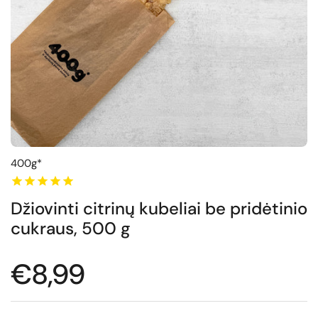
400g*
Džiovinti citrinų kubeliai be pridėtinio
cukraus, 500 g
Normali kaina
€8,99