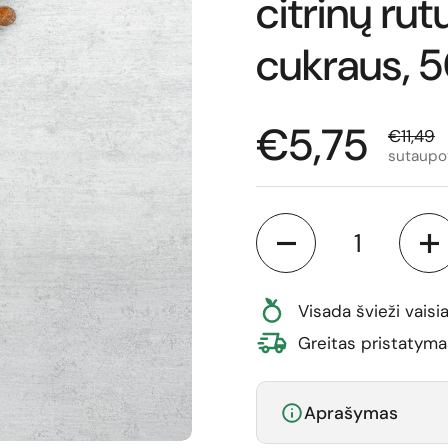
citrinų rut
cukraus, 
Normali ka
€5,75
Išparda
€11,49
sutaupo
Kiekis
Visada švieži vaisia
Greitas pristatyma
Aprašymas