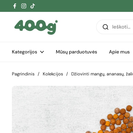
Pereiti prie turinio
Facebook
Instagram
TikTok
Kategorijos
Mūsų parduotuvės
Apie mus
Pagrindinis
/
Kolekcijos
/
Džiovinti mangų, ananasų, žali