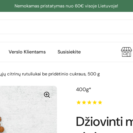
Nemokamas pristatymas nuo 60€ visoje Lietuvoje!
Verslo Klientams
Susisiekite
ųjų citrinų rutuliukai be pridėtinio cukraus, 500 g
400g*
Džiovinti 