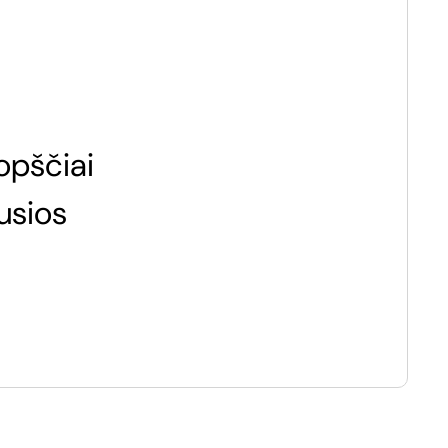
opščiai
usios