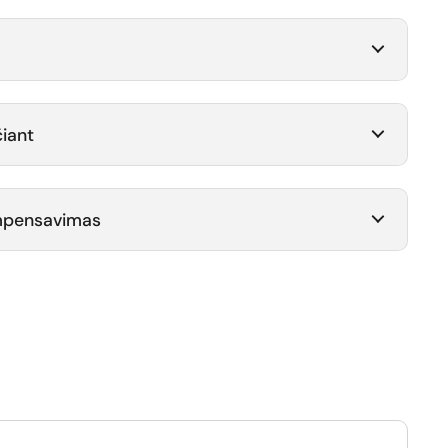
iant
ompensavimas