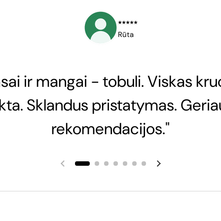
⭑⭑⭑⭑⭑
Rūta
sai ir mangai - tobuli. Viskas kru
nkta. Sklandus pristatymas. Geria
rekomendacijos."
Ankstesnė skaidrė
Kita skaidrė