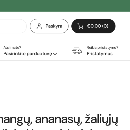
Paskyra
€0,00
0
Atidaryti krepšelį
Pirkinių krepšelis Iš 
produktai (-ų) yra j
Atsiimate?
Reikia pristatymo?
Pasirinkite parduotuvę
Pristatymas
mangų, ananasų, žaliųjų