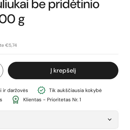
uliukai be pridėtinio
500 g
ina
vimo kaina
te €5,74
Į krepšelį
i ir daržovės
Tik aukščiausia kokybė
s
Klientas - Prioritetas Nr. 1