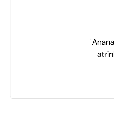
"Anana
atri