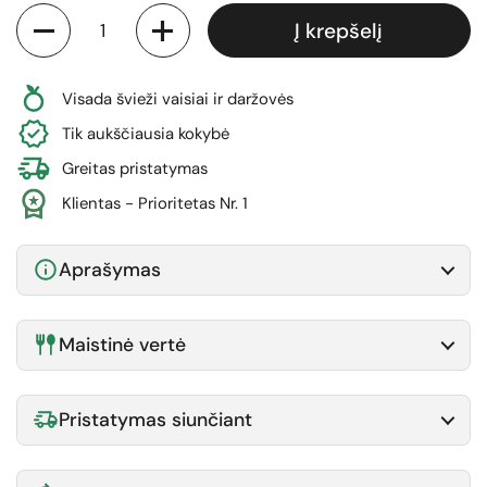
Kiekis
Į krepšelį
Visada švieži vaisiai ir daržovės
Tik aukščiausia kokybė
Greitas pristatymas
Klientas - Prioritetas Nr. 1
Aprašymas
Maistinė vertė
Pristatymas siunčiant