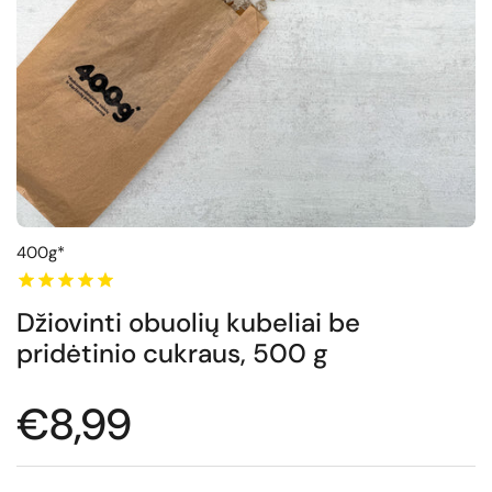
400g*
Džiovinti obuolių kubeliai be
pridėtinio cukraus, 500 g
Normali kaina
€8,99