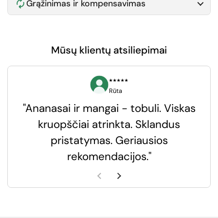
Grąžinimas ir kompensavimas
Mūsų klientų atsiliepimai
⭑⭑⭑⭑⭑
Rūta
"Ananasai ir mangai - tobuli. Viskas
kruopščiai atrinkta. Sklandus
pristatymas. Geriausios
k
rekomendacijos."
k
Ankstesnė skaidrė
Kita skaidrė