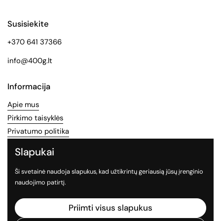
Susisiekite
+370 641 37366
info@400g.lt
Informacija
Apie mus
Pirkimo taisyklės
Privatumo politika
Slapukai
Socialinės medijos
Ši svetainė naudoja slapukus, kad užtikrintų geriausią jūsų įrenginio
Sekite mus socialiniuose tinkluose
naudojimo patirtį.
Facebook
Instagram
TikTok
Priimti visus slapukus