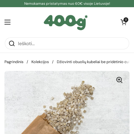
Pereiti prie turinio
Nemokamas pristatymas nuo 60€ visoje Lietuvoje!
Atidaryti kre
0
Atidaryti meniu
Pagrindinis
/
Kolekcijos
/
Džiovinti obuolių kubeliai be pridėtinio cukr