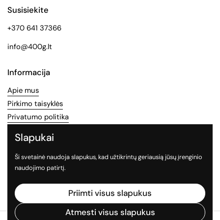
Susisiekite
+370 641 37366
info@400g.lt
Informacija
Apie mus
Pirkimo taisyklės
Privatumo politika
Slapukai
Socialinės medijos
Ši svetainė naudoja slapukus, kad užtikrintų geriausią jūsų įrenginio
Sekite mus socialiniuose tinkluose
naudojimo patirtį.
Facebook
Instagram
TikTok
Priimti visus slapukus
Atmesti visus slapukus