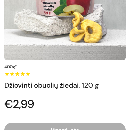
400g*
Džiovinti obuolių žiedai, 120 g
Normali kaina
€2,99