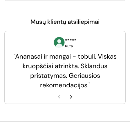
Mūsų klientų atsiliepimai
⭑⭑⭑⭑⭑
Rūta
"Ananasai ir mangai - tobuli. Viskas
kruopščiai atrinkta. Sklandus
pristatymas. Geriausios
k
rekomendacijos."
k
Ankstesnė skaidrė
Kita skaidrė