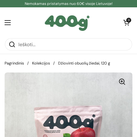
Pereiti prie turinio
Nemokamas pristatymas nuo 60€ visoje Lietuvoje!
Atidaryti kre
0
Atidaryti meniu
Pagrindinis
/
Kolekcijos
/
Džiovinti obuolių žiedai, 120 g