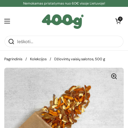
Pereiti prie turinio
Nemokamas pristatymas nuo 60€ visoje Lietuvoje!
Atidaryti kre
0
Atidaryti meniu
Pagrindinis
/
Kolekcijos
/
Džiovintų vaisių salotos, 500 g