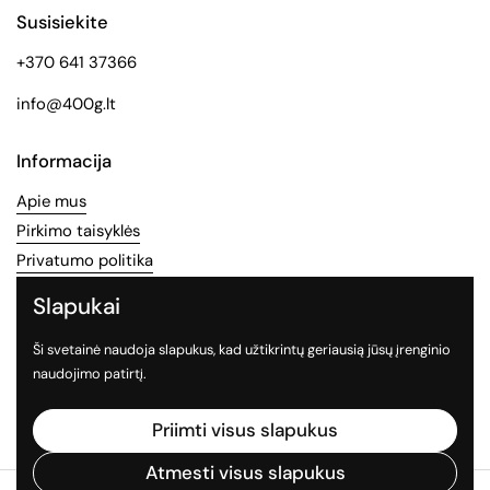
Susisiekite
+370 641 37366
info@400g.lt
Informacija
Apie mus
Pirkimo taisyklės
Privatumo politika
Slapukai
Socialinės medijos
Ši svetainė naudoja slapukus, kad užtikrintų geriausią jūsų įrenginio
Sekite mus socialiniuose tinkluose
naudojimo patirtį.
Facebook
Instagram
TikTok
Priimti visus slapukus
Atmesti visus slapukus