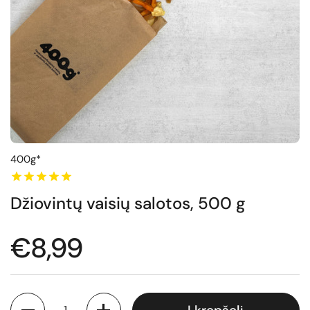
400g*
Džiovintų vaisių salotos, 500 g
Normali kaina
€8,99
Kiekis