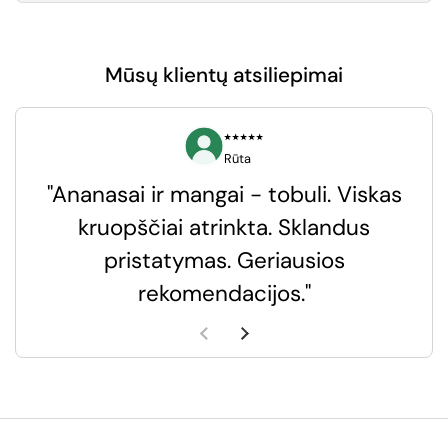
Mūsų klientų atsiliepimai
⭑⭑⭑⭑⭑
Rūta
"Ananasai ir mangai - tobuli. Viskas
kruopščiai atrinkta. Sklandus
pristatymas. Geriausios
k
rekomendacijos."
k
Ankstesnė skaidrė
Kita skaidrė