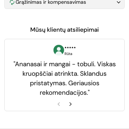
Grąžinimas ir kompensavimas
Mūsų klientų atsiliepimai
⭑⭑⭑⭑⭑
Rūta
"Ananasai ir mangai - tobuli. Viskas
kruopščiai atrinkta. Sklandus
pristatymas. Geriausios
k
rekomendacijos."
k
Ankstesnė skaidrė
Kita skaidrė