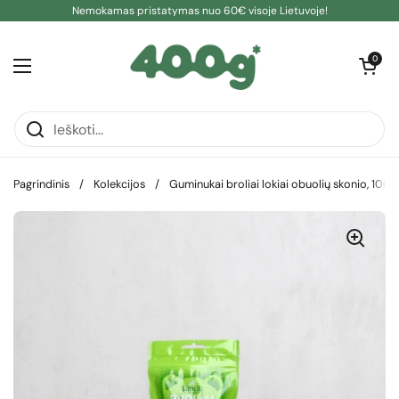
Pereiti prie turinio
Nemokamas pristatymas nuo 60€ visoje Lietuvoje!
Atidaryti kre
0
Atidaryti meniu
Pagrindinis
/
Kolekcijos
/
Guminukai broliai lokiai obuolių skonio, 100g