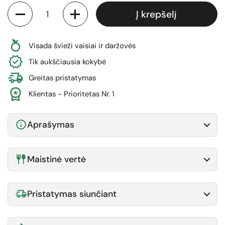
Kiekis
Į krepšelį
Visada švieži vaisiai ir daržovės
Tik aukščiausia kokybė
Greitas pristatymas
Klientas - Prioritetas Nr. 1
Aprašymas
Maistinė vertė
Pristatymas siunčiant