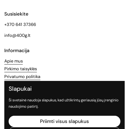
Susisiekite
+370 641 37366
info@400g.lt
Informacija
Apie mus
Pirkimo taisyklės
Privatumo politika
Slapukai
Socialinės medijos
Ši svetainė naudoja slapukus, kad užtikrintų geriausią jūsų įrenginio
Sekite mus socialiniuose tinkluose
naudojimo patirtį.
Facebook
Instagram
TikTok
Priimti visus slapukus