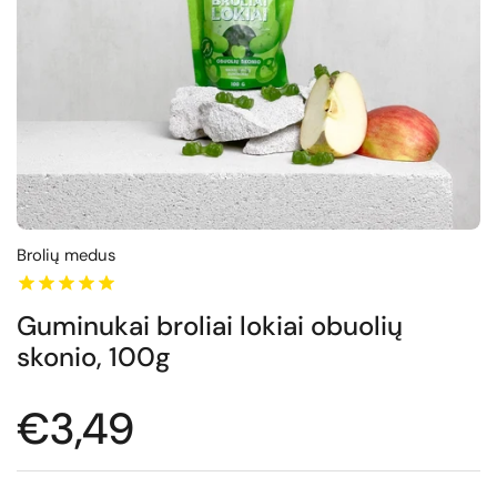
Brolių medus
Guminukai broliai lokiai obuolių
skonio, 100g
Normali kaina
€3,49