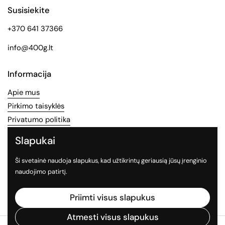
Susisiekite
+370 641 37366
info@400g.lt
Informacija
Apie mus
Pirkimo taisyklės
Privatumo politika
Slapukai
Socialinės medijos
Ši svetainė naudoja slapukus, kad užtikrintų geriausią jūsų įrenginio
Sekite mus socialiniuose tinkluose
naudojimo patirtį.
Facebook
Instagram
TikTok
Priimti visus slapukus
Atmesti visus slapukus