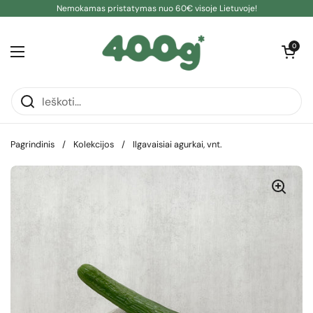
Pereiti prie turinio
Nemokamas pristatymas nuo 60€ visoje Lietuvoje!
Atidaryti kre
0
Atidaryti meniu
Pagrindinis
/
Kolekcijos
/
Ilgavaisiai agurkai, vnt.