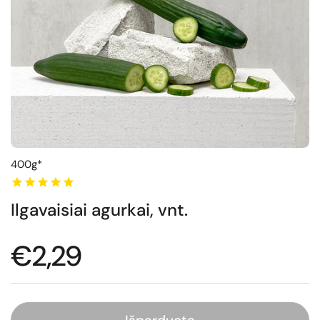
400g*
Ilgavaisiai agurkai, vnt.
Normali kaina
€2,29