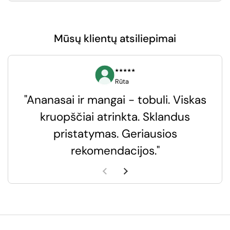
Mūsų klientų atsiliepimai
⭑⭑⭑⭑⭑
Rūta
"Ananasai ir mangai - tobuli. Viskas
kruopščiai atrinkta. Sklandus
pristatymas. Geriausios
k
rekomendacijos."
k
Ankstesnė skaidrė
Kita skaidrė