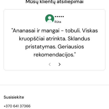
Mūsų klientų atsiliepimai
⭑⭑⭑⭑⭑
Rūta
"Ananasai ir mangai - tobuli. Viskas
kruopščiai atrinkta. Sklandus
pristatymas. Geriausios
k
rekomendacijos."
k
Ankstesnė skaidrė
Kita skaidrė
Susisiekite
+370 641 37366