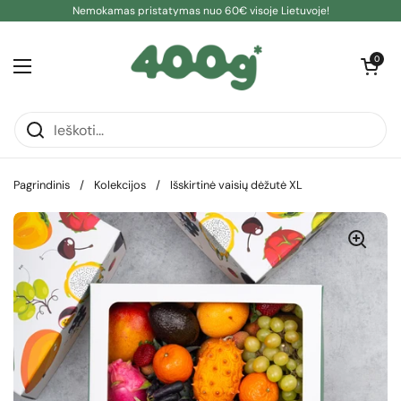
Pereiti prie turinio
Nemokamas pristatymas nuo 60€ visoje Lietuvoje!
Atidaryti kre
0
Atidaryti meniu
Pagrindinis
/
Kolekcijos
/
Išskirtinė vaisių dėžutė XL