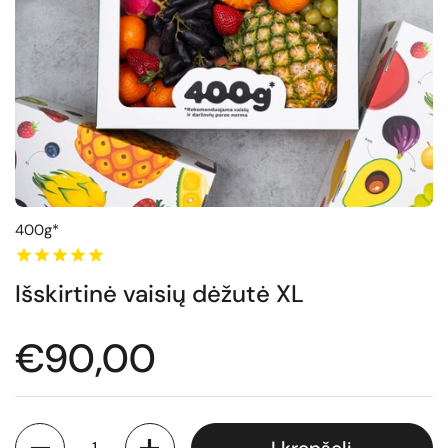
400g*
Išskirtinė vaisių dėžutė XL
Normali kaina
€90,00
Kiekis