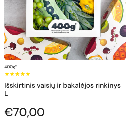
400g*
Išskirtinis vaisių ir bakalėjos rinkinys
L
Normali kaina
€70,00