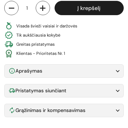
Kiekis
Į krepšelį
Visada švieži vaisiai ir daržovės
Tik aukščiausia kokybė
Greitas pristatymas
Klientas - Prioritetas Nr. 1
Aprašymas
Pristatymas siunčiant
Grąžinimas ir kompensavimas