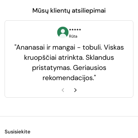
Mūsų klientų atsiliepimai
⭑⭑⭑⭑⭑
Rūta
"Ananasai ir mangai - tobuli. Viskas
kruopščiai atrinkta. Sklandus
pristatymas. Geriausios
k
rekomendacijos."
k
Ankstesnė skaidrė
Kita skaidrė
Susisiekite