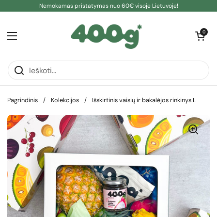
Pereiti prie turinio
Nemokamas pristatymas nuo 60€ visoje Lietuvoje!
Atidaryti kre
0
Atidaryti meniu
Pagrindinis
/
Kolekcijos
/
Išskirtinis vaisių ir bakalėjos rinkinys L