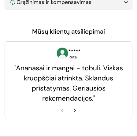
Grąžinimas ir kompensavimas
Mūsų klientų atsiliepimai
⭑⭑⭑⭑⭑
Rūta
"Ananasai ir mangai - tobuli. Viskas
kruopščiai atrinkta. Sklandus
pristatymas. Geriausios
k
rekomendacijos."
k
Ankstesnė skaidrė
Kita skaidrė