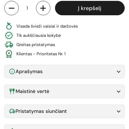
Kiekis
Į krepšelį
Visada švieži vaisiai ir daržovės
Tik aukščiausia kokybė
Greitas pristatymas
Klientas - Prioritetas Nr. 1
Aprašymas
Maistinė vertė
Pristatymas siunčiant