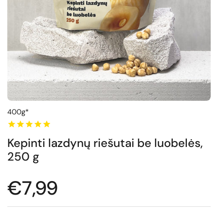
400g*
Kepinti lazdynų riešutai be luobelės,
250 g
Normali kaina
€7,99