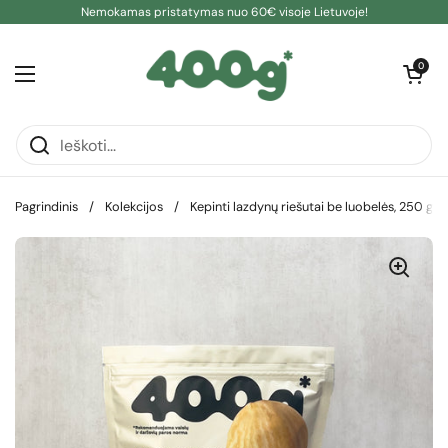
Pereiti prie turinio
Nemokamas pristatymas nuo 60€ visoje Lietuvoje!
Atidaryti kre
0
Atidaryti meniu
Pagrindinis
/
Kolekcijos
/
Kepinti lazdynų riešutai be luobelės, 250 g