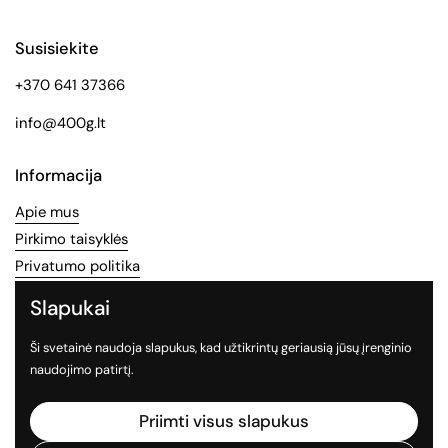
Susisiekite
+370 641 37366
info@400g.lt
Informacija
Apie mus
Pirkimo taisyklės
Privatumo politika
Slapukai
Socialinės medijos
Ši svetainė naudoja slapukus, kad užtikrintų geriausią jūsų įrenginio
Sekite mus socialiniuose tinkluose
naudojimo patirtį.
Facebook
Instagram
TikTok
Priimti visus slapukus