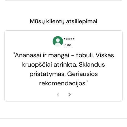
Mūsų klientų atsiliepimai
⭑⭑⭑⭑⭑
Rūta
"Ananasai ir mangai - tobuli. Viskas
kruopščiai atrinkta. Sklandus
pristatymas. Geriausios
k
rekomendacijos."
k
Ankstesnė skaidrė
Kita skaidrė