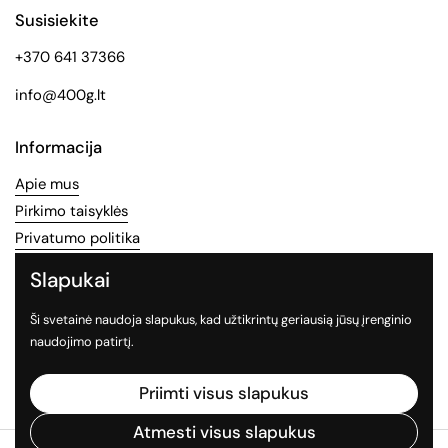
Susisiekite
+370 641 37366
info@400g.lt
Informacija
Apie mus
Pirkimo taisyklės
Privatumo politika
Slapukai
Socialinės medijos
Ši svetainė naudoja slapukus, kad užtikrintų geriausią jūsų įrenginio
Sekite mus socialiniuose tinkluose
naudojimo patirtį.
Facebook
Instagram
TikTok
Priimti visus slapukus
Atmesti visus slapukus