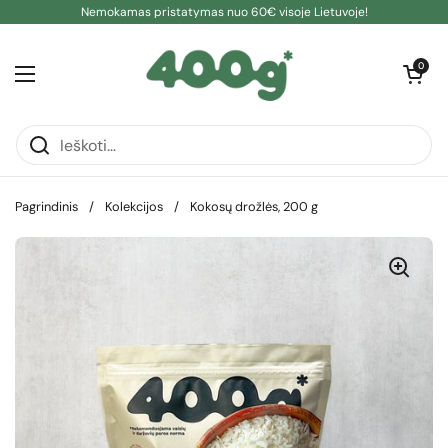
Pereiti prie turinio
Nemokamas pristatymas nuo 60€ visoje Lietuvoje!
Atidaryti kre
0
Atidaryti meniu
Pagrindinis
/
Kolekcijos
/
Kokosų drožlės, 200 g