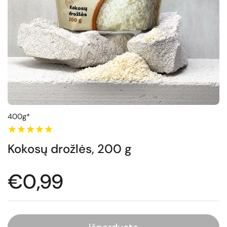
400g*
Kokosų drožlės, 200 g
Normali kaina
€0,99