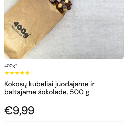
400g*
Kokosų kubeliai juodajame ir
baltajame šokolade, 500 g
Normali kaina
€9,99