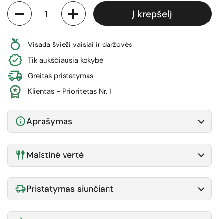
Kiekis
Į krepšelį
Visada švieži vaisiai ir daržovės
Tik aukščiausia kokybė
Greitas pristatymas
Klientas - Prioritetas Nr. 1
Aprašymas
Maistinė vertė
Pristatymas siunčiant