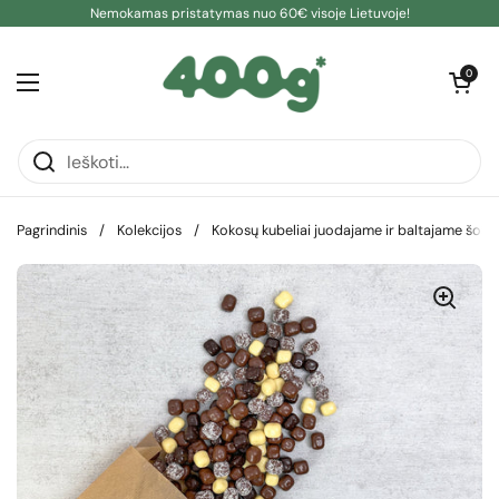
Pereiti prie turinio
Nemokamas pristatymas nuo 60€ visoje Lietuvoje!
Atidaryti kre
0
Atidaryti meniu
Pagrindinis
/
Kolekcijos
/
Kokosų kubeliai juodajame ir baltajame šoko