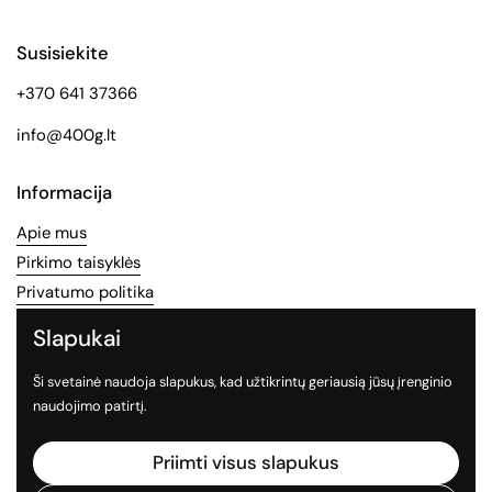
Susisiekite
+370 641 37366
info@400g.lt
Informacija
Apie mus
Pirkimo taisyklės
Privatumo politika
Slapukai
Socialinės medijos
Ši svetainė naudoja slapukus, kad užtikrintų geriausią jūsų įrenginio
Sekite mus socialiniuose tinkluose
naudojimo patirtį.
Facebook
Instagram
TikTok
Priimti visus slapukus