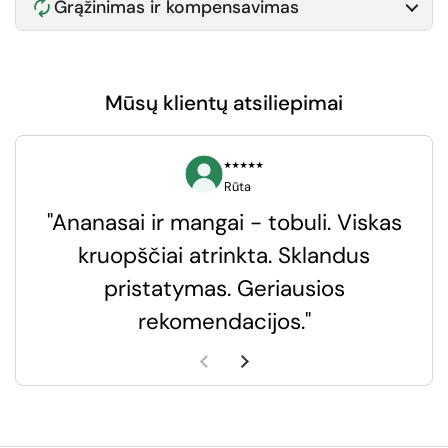
Grąžinimas ir kompensavimas
Mūsų klientų atsiliepimai
⭑⭑⭑⭑⭑
Rūta
"Ananasai ir mangai - tobuli. Viskas
kruopščiai atrinkta. Sklandus
pristatymas. Geriausios
k
rekomendacijos."
k
Ankstesnė skaidrė
Kita skaidrė