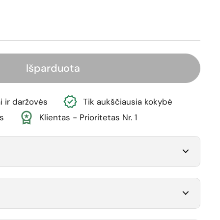
ina
Išparduota
i ir daržovės
Tik aukščiausia kokybė
s
Klientas - Prioritetas Nr. 1