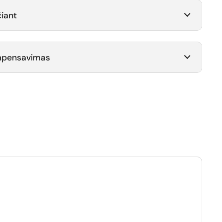
iant
ompensavimas