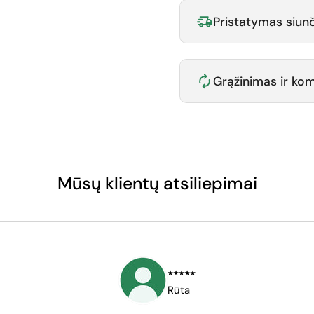
Pristatymas siunč
Grąžinimas ir k
Mūsų klientų atsiliepimai
⭑⭑⭑⭑⭑
Rūta