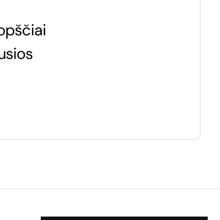
opščiai
usios