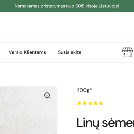
Nemokamas pristatymas nuo 60€ visoje Lietuvoje!
Verslo Klientams
Susisiekite
400g*
Linų sėme