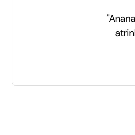
"Anana
atri