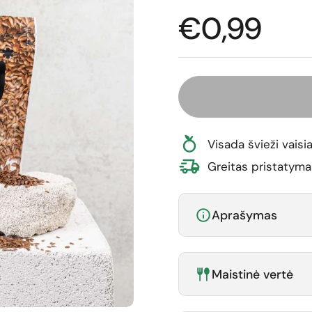
Normali ka
€0,99
Visada švieži vaisia
Greitas pristatyma
Aprašymas
Maistinė vertė