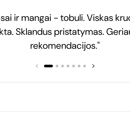
sai ir mangai - tobuli. Viskas kru
nkta. Sklandus pristatymas. Geria
rekomendacijos."
Ankstesnė skaidrė
Kita skaidrė