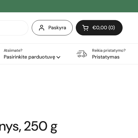
Paskyra
€0,00
0
Atidaryti krepšelį
Pirkinių krepšelis Iš 
produktai (-ų) yra j
Atsiimate?
Reikia pristatymo?
Pasirinkite parduotuvę
Pristatymas
nys, 250 g