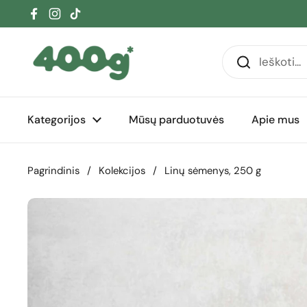
Pereiti prie turinio
Facebook
Instagram
TikTok
Kategorijos
Mūsų parduotuvės
Apie mus
Pagrindinis
/
Kolekcijos
/
Linų sėmenys, 250 g