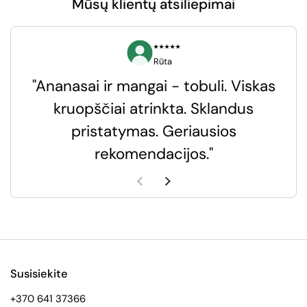
Mūsų klientų atsiliepimai
⭑⭑⭑⭑⭑
Rūta
"Ananasai ir mangai - tobuli. Viskas
kruopščiai atrinkta. Sklandus
pristatymas. Geriausios
k
rekomendacijos."
k
Ankstesnė skaidrė
Kita skaidrė
Susisiekite
+370 641 37366