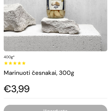
400g*
Marinuoti česnakai, 300g
Normali kaina
€3,99