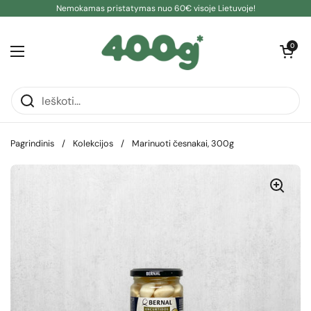
Pereiti prie turinio
Nemokamas pristatymas nuo 60€ visoje Lietuvoje!
Atidaryti kre
0
Atidaryti meniu
Pagrindinis
/
Kolekcijos
/
Marinuoti česnakai, 300g